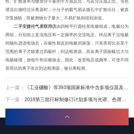
性。扩散速率与物质分子量的平方成反比，与其分压成正比。当色
谱流出物经过分离器时，小分子的载气易从微孔中扩散出往，被真
空泵抽除，而被测物分子量大，不易扩散则得到浓缩。
二手安捷伦气质联用仪
由四根平行圆柱形电极组成，电极分为
两组，分别加上直流电压和一定频率的交流电压。样品离子沿电极
间轴向进进电场后，在极性相反的电极间振荡，只有质荷比在某个
范围的离子才能通过四极杆，到达检测器，其余离子因振幅过大与
电极碰撞，放电中和后被抽走。因此，改变电压或频率，可使不同
质荷比的离子依次到达检测器，被分离检测。
上一篇：
《工业硼酸》等393项国家标准中含多项仪器及检测方法
下一篇：
2018第三批行标制修订计划多项与光谱、色谱分析方法有关