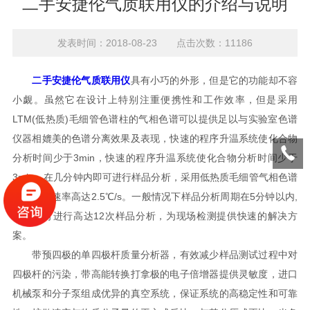
二手安捷伦气质联用仪的介绍与说明
发表时间：2018-08-23 点击次数：11186
二手安捷伦气质联用仪
具有小巧的外形，但是它的功能却不容
小觑。虽然它在设计上特别注重便携性和工作效率，但是采用
LTM(低热质)毛细管色谱柱的气相色谱可以提供足以与实验室色谱
仪器相媲美的色谱分离效果及表现，快速的程序升温系统使化合物
分析时间少于3min，快速的程序升温系统使化合物分析时间少于
3min。在几分钟内即可进行样品分析，采用低热质毛细管气相色谱
柱，升温速率高达2.5℃/s。一般情况下样品分析周期在5分钟以内,
每小时可进行高达12次样品分析，为现场检测提供快速的解决方
案。
带预四极的单四极杆质量分析器，有效减少样品测试过程中对
四极杆的污染，带高能转换打拿极的电子倍增器提供灵敏度，进口
机械泵和分子泵组成优异的真空系统，保证系统的高稳定性和可靠