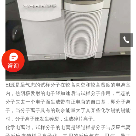
EI源是呈气态的试样分子在较高真空和较高温度的电离室
内，热阴极发射的电子经加速后与试样分子作用，气态的
分子失去一个电子而生成带有正电荷的自由基，即分子离
子，当分子离子具有的剩余能量大于其某些化学键的键能
时，分子离子便发生碎裂，生成碎片离子。
化学电离时，试样分子的电离是经过样品分子与反应气离
子反应来使样品离子化，常用的反应气有：甲烷、异丁