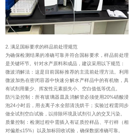
2. 满足国标要求的样品前处理规范
为确保检测结果的准确可靠并符合国标要求，样品前处理
是关键环节。针对水产原料和成品，建议采用以下规范：
微波消解法：这是目前国标推荐的主流前处理方法。利用
微波加热在密闭容器中快速分解水产样品中的有机物，具
有试剂用量少、挥发性元素损失小、空白值低等优点。
防污染控制：所有玻璃器皿及消解管必须使用20%硝酸浸
泡24小时后，用去离子水全部清洗烘干；实验过程需同步
做全试剂空白试验，以排除环境及试剂引入的交叉污染。
质量控制：检测过程中需插入有证质控样品、平行样（相
对偏差≤15%）以及加标回收试验，确保数据准确可靠。