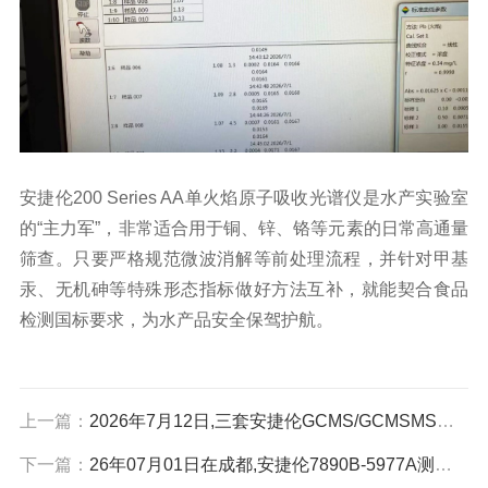
安捷伦200 Series AA单火焰原子吸收光谱仪是水产实验室
的“主力军”，非常适合用于铜、锌、铬等元素的日常高通量
筛查。只要严格规范微波消解等前处理流程，并针对甲基
汞、无机砷等特殊形态指标做好方法互补，就能契合食品
检测国标要求，为水产品安全保驾护航。
上一篇：
2026年7月12日,三套安捷伦GCMS/GCMSMS在深圳适用于常规定性和痕量定量设计
下一篇：
26年07月01日在成都,安捷伦7890B-5977A测挥发性和半挥发性化合物和7890B-FPD测含硫（S）或含磷（P）化合物