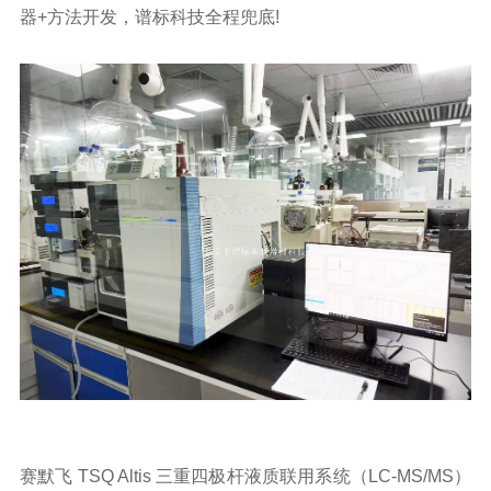
器+方法开发，谱标科技全程兜底!
赛默飞
TSQ
Altis 三重四极杆液质联用系统（LC-MS/MS）