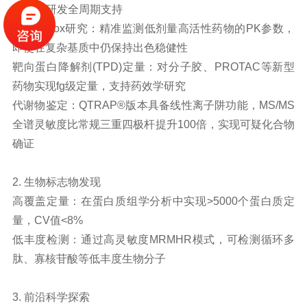
1. 药物研发全周期支持
ADME-Tox研究：精准监测低剂量高活性药物的PK参数，
即使在复杂基质中仍保持出色稳健性
靶向蛋白降解剂(TPD)定量：对分子胶、PROTAC等新型
药物实现fg级定量，支持药效学研究
代谢物鉴定：QTRAP®版本具备线性离子阱功能，MS/MS
全谱灵敏度比常规三重四极杆提升100倍，实现可疑化合物
确证
2. 生物标志物发现
高覆盖定量：在蛋白质组学分析中实现>5000个蛋白质定
量，CV值<8%
低丰度检测：通过高灵敏度MRMHR模式，可检测循环多
肽、寡核苷酸等低丰度生物分子
3. 前沿科学探索