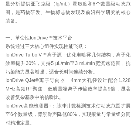
量分析提供亚飞克级（fg/mL）灵敏度和6个数量级动态范
围，是
药物研发
、生物标志物发现及前沿科学研究的核心
装备。
一、革命性IonDrive™技术平台
系统通过三大核心组件实现性能飞跃：
IonDrive Turbo V™离子源：优化电喷雾几何结构，离子化
效率提升30%，支持5 μL/min至3 mL/min宽流速范围，抗
污染能力显著增强，适合长时间连续分析。
IonDrive QJet®离子导向器：4mm大孔径设计配合1.228
MHz高频RF聚焦，低质量端离子传输效率提高9倍，显著
改善复杂基质中的信噪比。
IonDrive高能检测器+：脉冲计数检测技术使动态范围扩展
至6个数量级，背景噪声降低80%，实现痕量与常量组分同
时精准定量。