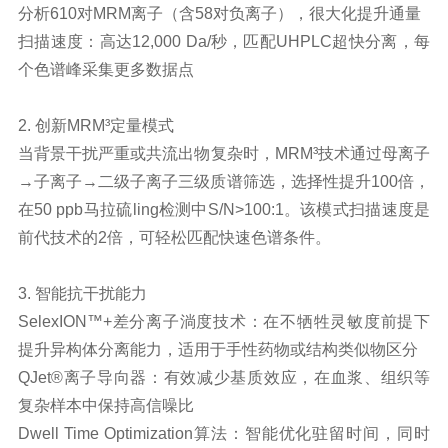
分析610对MRM离子（含58对负离子），很大化提升通量
扫描速度：高达12,000 Da/秒，匹配UHPLC超快分离，每
个色谱峰采集更多数据点
2. 创新MRM³定量模式
当背景干扰严重或共流出物复杂时，MRM³技术通过母离子
→子离子→二级子离子三级质谱筛选，选择性提升100倍，
在50 ppb马拉硫ling检测中S/N>100:1。该模式扫描速度是
前代技术的2倍，可轻松匹配快速色谱条件。
3. 智能抗干扰能力
SelexION™+差分离子淌度技术：在不牺牲灵敏度前提下
提升异构体分离能力，适用于手性药物或结构类似物区分
QJet®离子导向器：有效减少基质效应，在血浆、组织等
复杂样本中保持高信噪比
Dwell Time Optimization算法：智能优化驻留时间，同时