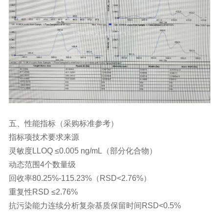
五、性能指标（采购标准参考）
指标项
技术要求
来源
灵敏度
LLOQ ≤0.005 ng/mL（部分化合物）
动态范围
4个数量级
回收率
80.25%-115.23%（RSD<2.76%）
重复性
RSD ≤2.76%
抗污染能力
连续分析复杂基质保留时间RSD<0.5%