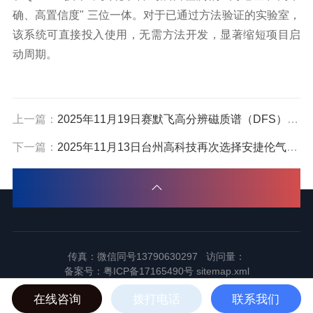
确、高置信度" 三位一体。对于已通过方法验证的实验室，
该系统可直接投入使用，无需方法开发，显著缩短项目启
动周期。
上一篇：
2025年11月19日赛默飞高分辨磁质谱（DFS）在云南助力客户实现痕量污染物超灵敏分析
下一篇：
2025年11月13日台州高科技再次选择安捷伦气质联用GCMS 8890-5977B 为新材料研发做准备
传真：微信同号13790630297 访问量：
备案号：
粤ICP备17165490号
sitemap.xml
2024东莞市谱标实验器材科技有限公司版权所有
在线咨询
拨打电话
联系我们