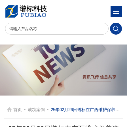
-
-
首页
成功案例
25年02月26日谱标在广西维护保养液相色谱质谱联用仪/安捷伦气质联用仪/电感耦合等离子质谱仪