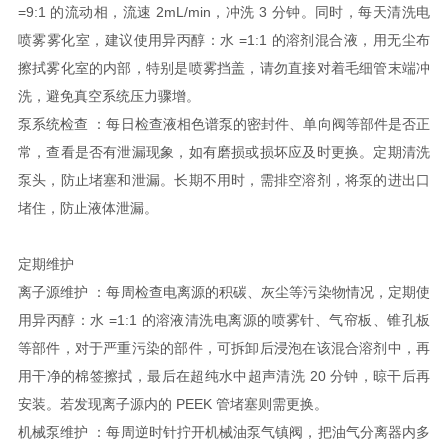
=9:1 的流动相，流速 2mL/min，冲洗 3 分钟。同时，每天清洗电
喷雾雾化室，建议使用异丙醇：水 =1:1 的溶剂混合液，用无尘布
擦拭雾化室的内部，特别是喷雾挡盖，请勿直接对着毛细管末端冲
洗，避免真空系统压力骤增。
泵系统检查 ：每日检查液相色谱泵的密封件、单向阀等部件是否正
常，查看是否有泄漏现象，如有磨损或损坏应及时更换。定期清洗
泵头，防止堵塞和泄漏。长期不用时，需排空溶剂，将泵的进出口
堵住，防止液体泄漏。
定期维护
离子源维护 ：每周检查电离源的积碳、灰尘等污染物情况，定期使
用异丙醇：水 =1:1 的溶液清洗电离源的喷雾针、气帘板、锥孔板
等部件，对于严重污染的部件，可拆卸后浸泡在该混合溶剂中，再
用干净的棉签擦拭，最后在超纯水中超声清洗 20 分钟，晾干后再
安装。若发现离子源内的 PEEK 管堵塞则需更换。
机械泵维护 ：每周逆时针拧开机械油泵气镇阀，把油气分离器内多