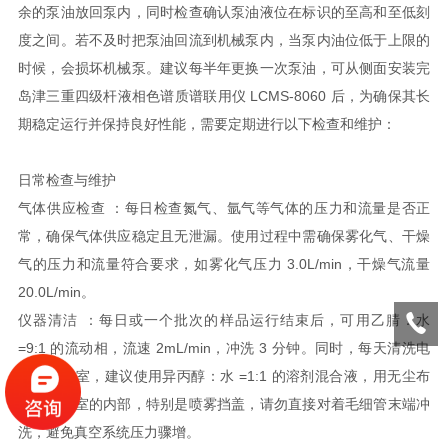
余的泵油放回泵内，同时检查确认泵油液位在标识的至高和至低刻
度之间。若不及时把泵油回流到机械泵内，当泵内油位低于上限的
时候，会损坏机械泵。建议每半年更换一次泵油，可从侧面安装完
岛津三重四级杆液相色谱质谱联用仪 LCMS-8060 后，为确保其长
期稳定运行并保持良好性能，需要定期进行以下检查和维护：
日常检查与维护
气体供应检查 ：每日检查氮气、氩气等气体的压力和流量是否正
常，确保气体供应稳定且无泄漏。使用过程中需确保雾化气、干燥
气的压力和流量符合要求，如雾化气压力 3.0L/min，干燥气流量
20.0L/min。
仪器清洁 ：每日或一个批次的样品运行结束后，可用乙腈：水
=9:1 的流动相，流速 2mL/min，冲洗 3 分钟。同时，每天清洗电
喷雾雾化室，建议使用异丙醇：水 =1:1 的溶剂混合液，用无尘布
擦拭雾化室的内部，特别是喷雾挡盖，请勿直接对着毛细管末端冲
洗，避免真空系统压力骤增。