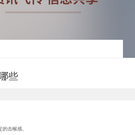
哪些
一定的击喉感。