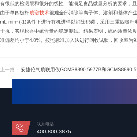
有很低的检测限和很好的线性，能满足食品微量分析的要求，且
由于单四极杆
质谱技术
很难全部消除等离子体、溶剂和基体产生
mL·min~(-1)条件下进行有机进样以消除积碳，采用三重四极
干扰，实现松香中硫含量的稳定测试。结果表明，硫的质量浓度在100
准偏差均小于4.0%。按照标准加入法进行回收试验，回收率为91.
上一篇：
安捷伦气质联用仪GCMS8890-5977B和GCMS8890-
联系电话：
400-800-3875