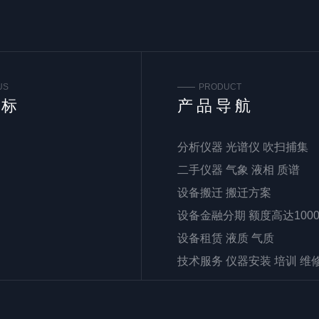
US
PRODUCT
谱标
产品导航
分析仪器 光谱仪 吹扫捕集
二手仪器 气象 液相 质谱
设备搬迁 搬迁方案
设备金融分期 额度高达100
设备租赁 液质 气质
技术服务 仪器安装 培训 维
仪器配件 实验耗材
分光光度计 紫外可见