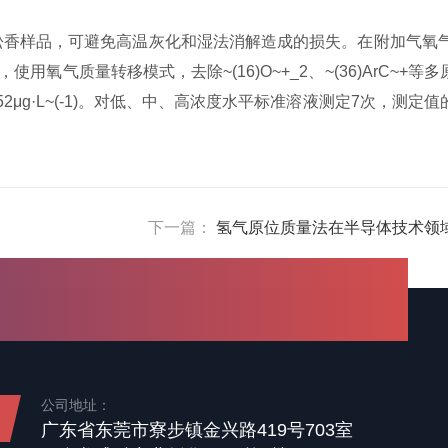
香样品，可避免高温灰化和湿法消解造成的损失。在附加气氧气
氧气质量转移模式，去除~(16)O~+_2、~(36)ArC~+等
2μg·L~(-1)。对低、中、高浓度水平标准溶液测定7次，测定
下一篇：
‌氢气原位质量法‌在半导体技术领
公司地址：
广东省东莞市寮步镇金兴路419号703室