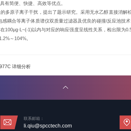
具有简便、快捷、高效等优点‌。
的多原子离子干扰，提出了题示研究。采用无水乙醇直接消解松
杆电感耦合等离子体质谱仪双质量过滤器及优良的碰撞/反应池技术，使用
μg·L~(-1)以内与对应的响应强度呈线性关系，检出限为0.5
2%～104%。
5977C 详细分析
联系邮箱：
li.qiu@spcctech.com