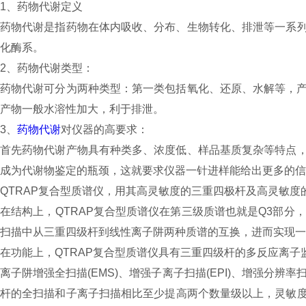
1
、药物代谢定义
药物代谢是指药物在体内吸收、分布、生物转化、排泄等一系
化酶系。
2
、药物代谢类型：
药物代谢可分为两种类型：第一类包括氧化、还原、水解等，
产物一般水溶性加大，利于排泄。
3
、
药物代谢
对仪器的高要求：
首先药物代谢产物具有种类多、浓度低、样品基质复杂等特点
成为代谢物鉴定的瓶颈，这就要求仪器一针进样能给出更多的信
QTRAP
复合型质谱仪，用其高灵敏度的三重四极杆及高灵敏度
在结构上，
QTRAP
复合型质谱仪在第三级质谱也就是
Q3
部分，
扫描中从三重四级杆到线性离子阱两种质谱的互换，进而实现一
在功能上，
QTRAP
复合型质谱仪具有三重四级杆的多反应离子
离子阱增强全扫描
(EMS)
、增强子离子扫描
(EPI)
、增强分辨率
杆的全扫描和子离子扫描相比至少提高两个数量级以上，灵敏