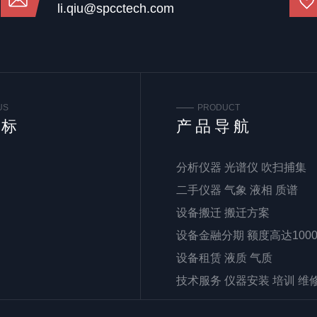
li.qiu@spcctech.com
US
PRODUCT
谱标
产品导航
分析仪器 光谱仪 吹扫捕集
二手仪器 气象 液相 质谱
设备搬迁 搬迁方案
设备金融分期 额度高达100
设备租赁 液质 气质
技术服务 仪器安装 培训 维
仪器配件 实验耗材