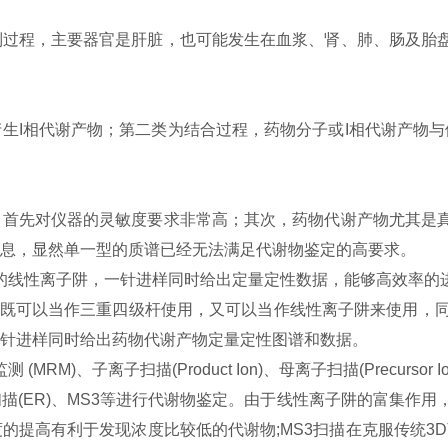
列过程，主要器官是肝脏，也可能发生在血浆、肾、肺、肠及胎
产生
I
相代谢产物；第二类为结合过程，药物分子或
I
相代谢产物与
，首先对仪器的灵敏度要求非常高；其次，药物代谢产物尤其是
息，显然单一型的质谱已经无法满足代谢物鉴定的高要求。
的线性离子阱，一针进样同时给出定量定性数据，能够高效率的
既可以当作三重四级杆使用，又可以当作线性离子阱来使用，
针进样同时给出药物代谢产物定量定性图谱和数据。
监测
(MRM)
、子离子扫描
(Product Ion)
、母离子扫描
(Precursor I
扫描
(ER)
、
MS3
等进行代谢物鉴定。由于线性离子阱的富集作用
度的提高有利于发现浓度比较低的代谢物
;MS3
扫描在克服传统
3D