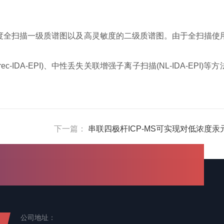
度全扫描一级质谱图以及高灵敏度的二级质谱图。由于全扫描使
rec-IDA-EPI)
、中性丢失关联增强子离子扫描
(NL-IDA-EPI)
等方
下一篇：
串联四极杆ICP-MS可实现对低浓度汞
公司地址：