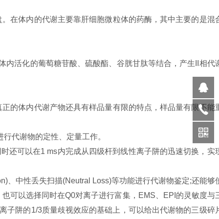
盘。在体内的代谢主要靠肝细胞微粒体的药酶，其中主要的是混
体内活化的葡萄糖苷酸、硫酸酯、谷胱甘肽等结合，产生
II
相代
真正的体内代谢产物还具有样品量有限的特点，样品量有限不能
进行代谢物的定性、定量工作。
同时还可以在
1 ms
内完成从四级杆到线性离子阱的迅速切换，实
on)
、中性丢失扫描
(Neutral Loss)
等功能进行代谢物鉴定
;
还能够
，也可以选择同时在
Q0
对离子进行富集，
EMS
、
EPI
的灵敏度与
离子阱的
1/3
质量歧视效应的基础上，可以给出代谢物的三级碎