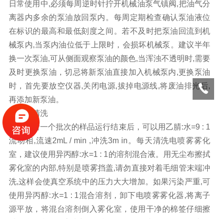
日常使用中,必须每周逆时针拧开机械油泵气镇阀,把油气分
离器内多余的泵油放回泵内。每周定期检查确认泵油液位
在标识的最高和最低刻度之间。若不及时把泵油回流到机
械泵内,当泵内油位低于上限时，会损坏机械泵。建议半年
换一次泵油,可从侧面观察泵油的颜色,当浑浊不透明时,需要
及时更换泵油，切忌将新泵油直接加入机械泵内,更换泵油
时，首先要放空仪器,关闭电源,拔掉电源线,将废油排光后,
再添加新泵油。
配件的清洗
每天或者一个批次的样品运行结束后，可以用乙腈:水=9 : 1
流动相,流速2mL / min ,冲洗3m in。每天清洗电喷雾雾化
室，建议使用异丙醇:水=1 : 1的溶剂混合液。用无尘布擦拭
雾化室的内部,特别是喷雾挡盖,请勿直接对着毛细管末端冲
洗,这样会使真空系统中的压力大大增加。如果污染严重,可
使用异丙醇:水=1 : 1混合溶剂，卸下电喷雾雾化器,将离子
源平放，将混台溶剂倒入雾化室，使用干净的棉签仔细擦