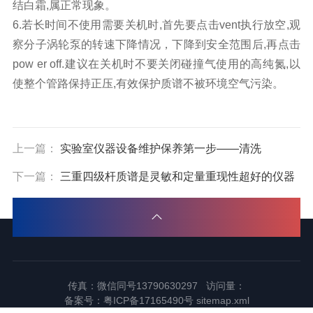
结白霜,属正常现象。
6.若长时间不使用需要关机时,首先要点击vent执行放空,观
察分子涡轮泵的转速下降情况，下降到安全范围后,再点击
pow er off.建议在关机时不要关闭碰撞气使用的高纯氮,以
使整个管路保持正压,有效保护质谱不被环境空气污染。
上一篇：
实验室仪器设备维护保养第一步——清洗
下一篇：
三重四级杆质谱是灵敏和定量重现性超好的仪器
传真：微信同号13790630297 访问量：
备案号：
粤ICP备17165490号
sitemap.xml