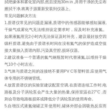
拭绝缘体和雾化室内部,然后浸泡30m in ,并用干净的无尘布
擦拭干净,将离子源重新安装到仪器上。
常见问题解决方法
1.质谱仪常见的问题是漏液,质谱中的传感器能够感知漏液,
干燥气或雾化气无法维持设定要求时，应及时补充液氮。
如果液氮用完2小时内无法保证及时补充，建议最好放空四
级杆质谱,避免由于质谱长时间在没有氮气的保护造成空值
接大量抽入质谱内部,污染真空腔,损坏仪器。
2.建议准备一个普通的氮气钢瓶暂时代替液氮,以维持干燥
气10个小时左右。
3.气体与质谱之间的连接绝不要用PV C等塑料管,应使用气
体专用的不锈钢管线。
4.放置质谱仪的实验室建议配置空调,在质谱连续工作时,电
路板及分子涡轮泵会产生大量的热量,保持室温在27°C ,否
则会导致电路板损坏或降低分子涡轮泵的使用寿命。
5.自增压式液氮储罐正常使用时,罐体外部会因吸热反应而