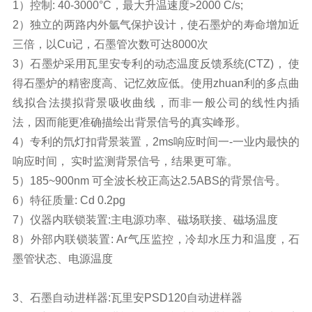
1）控制: 40-3000°C，最大升温速度>2000 C/s;
2）独立的两路内外氩气保护设计，使石墨炉的寿命增加近
三倍，以Cu记，石墨管次数可达8000次
3）石墨炉采用瓦里安专利的动态温度反馈系统(CTZ)， 使
得石墨炉的精密度高、记忆效应低。使用zhuan利的多点曲
线拟合法摸拟背景吸收曲线，而非一般公司的线性内插
法，因而能更准确描绘出背景信号的真实峰形。
4）专利的氘灯扣背景装置，2ms响应时间一-一业内最快的
响应时间， 实时监测背景信号，结果更可靠。
5）185~900nm 可全波长校正高达2.5ABS的背景信号。
6）特征质量: Cd 0.2pg
7）仪器内联锁装置:主电源功率、磁场联接、磁场温度
8）外部内联锁装置: Ar气压监控，冷却水压力和温度，石
墨管状态、电源温度
3、石墨自动进样器:瓦里安PSD120自动进样器