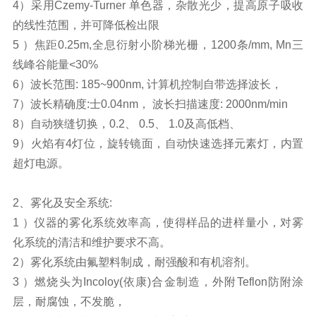
4）采用Czemy-Turner 单色器，杂散光少，提高原子吸收
的线性范围，并可降低检出限
5 ）焦距0.25m,全息衍射小阶梯光栅，1200条/mm, Mn三
线峰谷能量<30%
6）波长范围: 185~900nm, 计算机控制自带选择波长，
7）波长精确度:士0.04nm， 波长扫描速度: 2000nm/min
8）自动狭缝切换，0.2、 0.5、 1.0及高低档、
9）火焰有4灯位，旋转镜面，自动快速选择元素灯，内置
超灯电源。
2、雾化及安全系统:
1 ）仪器的雾化系统效率高，使得样品的进样量小，对雾
化系统的清洁和维护要求不高。
2）雾化系统由氟塑料制成，耐强酸和有机溶剂。
3 ）燃烧头为Incoloy(依康)合金制造，外附Teflon防附涂
层，耐腐蚀，不发脆，