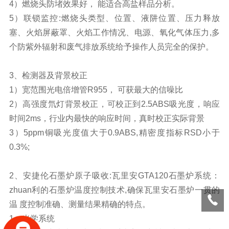
4）燃烧头防堵效果好， 能适合高盐样品分析。
5）联锁监控:燃烧头类型、位置、液阱位置、压力释放
塞、火焰屏蔽罩、火焰工作情况、电源、氧化气体压力,多
个防紫外辐射和废气排放系统给予操作人员完全的保护。
3、检测器及背景校正
1）宽范围光电倍增管R955， 可获最大的信噪比
2）高强度氘灯背景校正，可校正到2.5ABS吸光度，响应
时间2ms，行业内最快的响应时间，真时校正实际背景
3）5ppm铜吸光度值大于0.9ABS,精密度指标RSD小于
0.3%;
2、
安捷伦
石墨炉原子吸收:瓦里安GTA120石墨炉系统：
zhuan利的石墨炉温度控制技术,确保瓦里安石墨炉一贯的
温 度控制准确、测量结果精确的特点。
1、光学系统