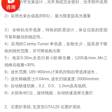
1）专利的窄光束设计，光学系统完全密封，光学部件采用
石英涂层.
2）采用光束合成器(RBS)， 最大限度提高光通量
.
3） 全铸铝光学底座，特殊的防震设计，保证仪器的坚固
可靠和极佳的稳定性。
4）采用的Czemy-Turner 单色器，杂散光少，提高原子吸
收的线性范围，并可降低检出限
5） 焦距0.30m,全息衍射小阶梯光栅，1200条/mm, Mn三
线峰谷能量<30%
6）波长范围: 185~900nm,计算机控制自带选择波长，
7）波长精确度:士0.04nm, 波长扫描速度: 2000nm/min
8）自动狭缝切换，0.2、0.5、 1.0nm及高低档、
9）火焰有4灯位，旋转镜面，自动快速选择元素灯
2、石墨炉系统: 瓦里安GTA120 石墨炉系统