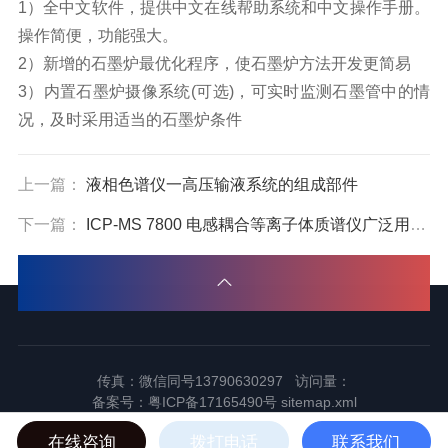
1）全中文软件，提供中文在线帮助系统和中文操作手册。
操作简便，功能强大。
2）新增的石墨炉最优化程序，使石墨炉方法开发更简易
3）内置石墨炉摄像系统(可选)，可实时监测石墨管中的情
况，及时采用适当的石墨炉条件
上一篇：
液相色谱仪一高压输液系统的组成部件
下一篇：
ICP-MS 7800 电感耦合等离子体质谱仪广泛用于饮用水的痕量元素分析
传真：微信同号13790630297 访问量：
备案号：
粤ICP备17165490号
sitemap.xml
2024东莞市谱标实验器材科技有限公司版权所有
在线咨询
拨打电话
联系我们