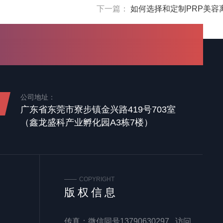
下一篇：
如何选择和定制PRP美容
公司地址：
广东省东莞市寮步镇金兴路419号703室
（鑫龙盛科产业孵化园A3栋7楼）
COPYRIGHT
版权信息
传真：微信同号13790630297 访问量：