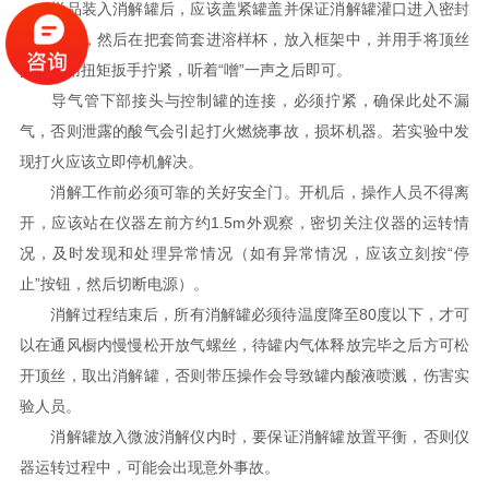
样品装入消解罐后，应该盖紧罐盖并保证消解罐灌口进入密封
盖的槽口，然后在把套筒套进溶样杯，放入框架中，并用手将顶丝
拧紧，用扭矩扳手拧紧，听着“噌”一声之后即可。
导气管下部接头与控制罐的连接，必须拧紧，确保此处不漏
气，否则泄露的酸气会引起打火燃烧事故，损坏机器。若实验中发
现打火应该立即停机解决。
消解工作前必须可靠的关好安全门。开机后，操作人员不得离
开，应该站在仪器左前方约1.5m外观察，密切关注仪器的运转情
况，及时发现和处理异常情况（如有异常情况，应该立刻按“停
止”按钮，然后切断电源）。
消解过程结束后，所有消解罐必须待温度降至80度以下，才可
以在通风橱内慢慢松开放气螺丝，待罐内气体释放完毕之后方可松
开顶丝，取出消解罐，否则带压操作会导致罐内酸液喷溅，伤害实
验人员。
消解罐放入微波消解仪内时，要保证消解罐放置平衡，否则仪
器运转过程中，可能会出现意外事故。