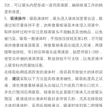
3次，可让吸头内壁形成一道同质液膜，确保移液工作的精
度和准度。
5、
吸液操作
：吸取液体时，吸头浸入液体深度要合适，吸
液过程尽量保持不变，勿将微量移液器本体浸入溶液中。
取样加样过程中应注意移液吸头不能触及其他物品，以免
被污染。吸取一般液体时，手指按压按钮至第1档，尽可能
保持微量移液器垂直，将微量移液器尖端浸入溶液，再缓
慢释放按钮。等1秒后将吸头提离液面，贴壁停留1~3秒，
使管尖外侧的液滴滑落。释放按钮不可太快，以免溶液冲
人吸管柱内而腐蚀活塞。
在移取粘稠或易挥发的液体时，很容易导致较大的体积误
差，
建议
采取以下方法提高移液准确性。吸取粘度高之试
液，请先将微量移液器头尖端以刀片或剪刀将出口切大，
并先行预润后再吸取。移液前先反复吸打液体几次使吸头
预湿，吸液或排出液体时最好多停留几秒，尤其在移取较
大体积液体时。采用反相移液法，吸液时按到第二档慢慢