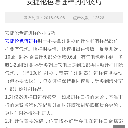
安捷伦色谱进样的小技巧
发布时间：2018-08-06 点击次数：12528
安捷伦色谱进样的小技巧:
安捷伦色谱进样
时手不要拿注射器的针头和有样品部位、
不要有气泡、吸样时要慢、快速排出再慢吸，反复几次，
10ul注射器 金属针头部分体积0.6ul，有气泡也看不到，多
吸1-2ul把注射器针尖朝上气泡上走到顶部再推动针杆排除
气泡，（指10ul注射器，带芯子注射器）进样速度要快
（但不要太快），每次进样保持相同速度，针尖到汽化室
中部开始注射样品。
1.对仪器进样口进行检查，如果进样口拧的太紧，室温下
拧的太紧当汽化室温度升高时硅胶密封垫膨胀后会更紧，
这时注射器很难扎进去。
2.扎针位置要准确，位置找不好针会扎在进样口金属部