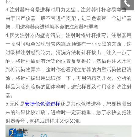
位。
3.注射器杆弯是进样时用力太猛，注射器针杆容易弯曲，
由于国产仪器一般不带进样支架，进口色谱带一个进样器
架，用进样器架进样就不会把注射器杆弄弯。
4.因为注射器内壁有污染，注射时将针杆推弯。注射器用
一段时间就会发现针管内靠近顶部有一小段黑的东西，这
时吸样注射感到吃力。清洗方法将针杆拔出，注入一点丁
酮，将针杆插到有污染的位置反复推拉，然后再注入水直
到将污染物弄掉，这时你会看到注射器的内壁污染物已清
除，将针杆拔出用滤纸擦一下，再用酒精洗几次。分析的
样品为溶剂溶解的固体样时，进完样要及时用溶剂洗注射
器。
5.无论是
安捷伦色谱进样
还是其他色谱进样，想要检测出
来的结果比较准确，进样时一定要稳重，急于求快会把注
射器弄弯，熟练后进样才又快又准。