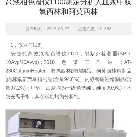
高液相色谱仪1100测定分析人血浆中双
氯西林和阿莫西林
发布时间：2018-06-27 点击次数：11396
1，仪器与试剂
安捷伦高效
液相色谱仪
1100，附紫外检测器(SPD-
10Avp/10Avvp)；2010色谱工作站；AT-
230ColumnHeater。双氯西林的精制品、阿莫西林精制品
(内标氟氯西林精制品(含量94.0%)、内标替硝唑精制品(含
量97.2%)；甲醇、乙腈均为一级色谱纯，纯度99.9%)；水
为去离子水；其余试剂均为分析纯。