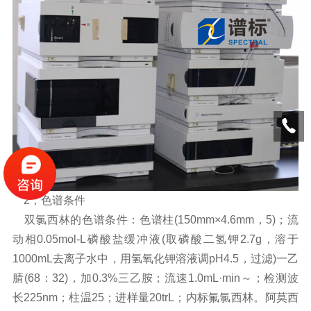
2，色谱条件
双氯西林的色谱条件：色谱柱(150mm×4.6mm，5)；流
动相0.05mol-L磷酸盐缓冲液(取磷酸二氢钾2.7g，溶于
1000mL去离子水中，用氢氧化钾溶液调pH4.5，过滤)一乙
腈(68：32)，加0.3%三乙胺；流速1.0mL·min～；检测波
长225nm；柱温25；进样量20trL；内标氟氯西林。阿莫西