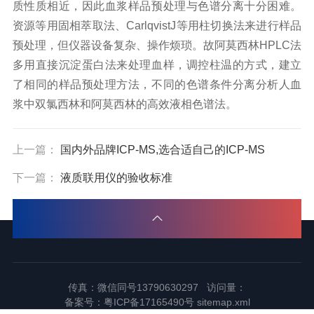
质性质相近，因此血浆样品预处理与色谱分离十分困难。
资源等用固相萃取法、CarlqvistJ等用柱切换法来进行样品
预处理，但仪器设备复杂、操作烦琐。故阿莫西林HPLC法
多用直接沉淀蛋白法来处理血样，调控柱温的方式，建立
了相同的样品预处理方法，不同的色谱条件分离分析人血
浆中双氯西林和阿莫西林的
高效液相色谱法
。
上一篇：
国内外品牌ICP-MS,选合适自己的ICP-MS
下一篇：
液质联用仪的验收标准
传真：微信同号13790630297 访问量：
备案号：
粤ICP备17165490号
sitemap.xml