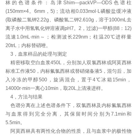
林的色谱条件：岛津Shim—packVP—ODS色谱柱
(150mm×4。6mm，5)；流动相0.033mol·L磷酸盐缓冲液
(取磷酸二氢钾2.22g、磷酸氢二钾2.610g，溶于1000mL去
离子水中用氢氧化钾溶液调pH7。2，过滤)一甲醇(88：12)
流速1.0mL·min～；检测波长229nm；柱温20℃进样量
20trL；内标替硝唑。
3，血浆样品的处理与测定
精密移取空白血浆450L，分别加人双氯西林或阿莫西林
标准工作液50，内标氟氯西林或替硝储备液5，混匀后，加
入冷冻的甲醇500，旋涡混合，置于4℃冰箱15min，
14000r·min一离心10min，取20L上清液进样。
4，方法与结果
色谱分离在上述色谱条件下，双氯西林及内标氟氯西林
与血浆得到完全分离，其保留时间分别为7.1min和
5.5min。
阿莫西林具有两性化合物的性质，且与血浆中的极性物