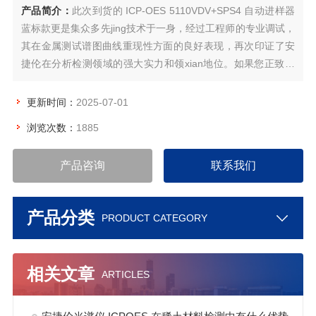
产品简介：
此次到货的 ICP-OES 5110VDV+SPS4 自动进样器
蓝标款更是集众多先jing技术于一身，经过工程师的专业调试，
其在金属测试谱图曲线重现性方面的良好表现，再次印证了安
捷伦在分析检测领域的强大实力和领xian地位。如果您正致力
于c领域的研究、生产或质量控制工作，安捷伦 ICP-OES 5110
VDV+SPS4 自动进样器蓝标款将是您不可少的得力助手~精
更新时间：
2025-07-01
准、高效和可靠
浏览次数：
1885
产品咨询
联系我们
产品分类
PRODUCT CATEGORY
相关文章
ARTICLES