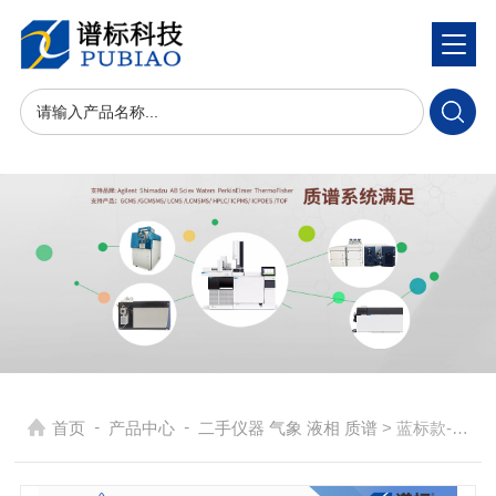
-
-
首页
产品中心
二手仪器 气象 液相 质谱
> 蓝标款-安捷伦电感耦合等离子体光谱仪 ICP-OES 5110 (二手）