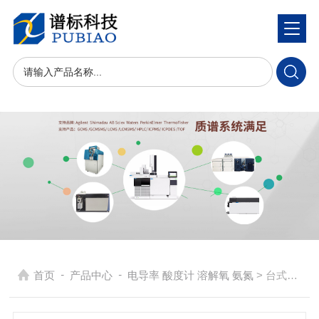
-
-
首页
产品中心
电导率 酸度计 溶解氧 氨氮
> 台式溶解氧测定仪(荧光法）