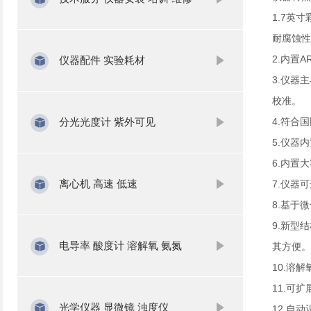
1.7英
耐腐蚀性
2.内置
仪器配件 实验耗材
3.仪器
校准。
分光光度计 紫外可见
4.符合
5.仪器
6.内置
离心机 高速 低速
7.仪器
8.基于
9.新型
电导率 酸度计 溶解氧 氨氮
其方便。
10.溶
11.可
光学仪器 显微镜 浊度仪
12.自