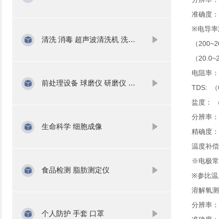
准确度：±
※电导率测量
清洗 消毒 超声波清洗机 洗瓶机
（200~2
（20.0~
电阻率：（
前处理设备 球磨仪 研磨仪 氮吹仪 固相萃取
TDS: （0
盐度： （0
分辨率：0.0
生命科学 细胞成像
精确度：电
温度补偿
※电极常数：
食品检测 脂肪测定仪
※参比温度
溶解氧测量范
分辨率：0.1
个人防护 手套 口罩