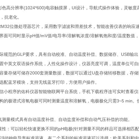
寸彩色高分辨率(1024*600)电容触摸屏，UI设计，导航式操作体验，
，抗老化。
ARM32位微处理器芯片，采用数字滤波和滑差技术，智能改善仪表的响
主界面可同时显示pH值/mV值/电导率/溶解氧浓度/溶解氧饱和度/温度
国际规范的GLP要求，具有自动校准、自动温度补偿、数据储存、USB
内置中英文双语操作系统，人性化操作设计，仪器亮度可调，温度单位可
大容量存储可储存2000套测量数据，数据可以通过U盘存储转移数据，存
可选配蓝牙模块，支持无线蓝牙打印，方便用户操作。
微信小程序的佑科仪器智能物联网平台系统，手机下载程序连可实时查看仪
结构的极谱式溶氧电极可同时测量温度和溶解氧，电极极化只需3~5 min
解氧测量模式具有自动温度补偿、自动盐度补偿和自动气压补偿的功能。
扩展性：可以轻松快速更换不同的pH电极(针对测量不同的样品可选择相匹
动识别8种电导率标准溶液，有二个系列的标准溶液可以选择：欧美系列和