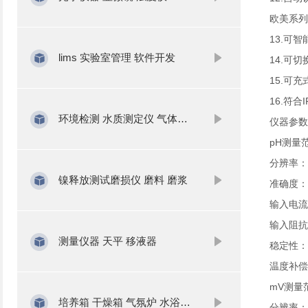
欧美系列
13.可
lims 实验室管理 软件开发
14.可
15.可
16.符
环境检测 水质测定仪 气体分析
仪器参数
pH测量范围
分辨率：0.
镍释放测试磨损仪 磨料 磨浆
准确度：电
输入电流：
输入阻抗：
测量仪器 天平 移液器
稳定性：±0
温度补偿
mV测量范围
培养箱 干燥箱 气氛炉 水浴锅 振荡器
分辨率：