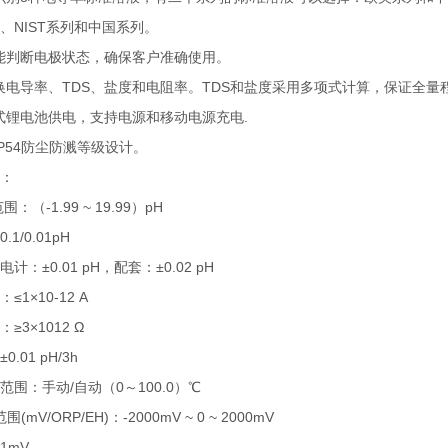
、NIST系列和中国系列。
智能判断电极状态，确保客户准确使用。
切换电导率、TDS、盐度和电阻率。TDS和盐度采用多项式计算，保证全量
充式锂电池供电，支持电源和移动电源充电.
合IP54防尘防溅等级设计。
：
：（-1.99 ~ 19.99）pH
1/0.01pH
计：±0.01 pH，配套：±0.02 pH
≤1×10-12 A
≥3×1012 Ω
.01 pH/3h
范围：手动/自动（0～100.0）℃
(mV/ORP/EH)：-2000mV ~ 0 ~ 2000mV
1mV