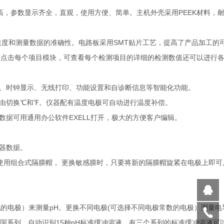
灵敏度高，参数显示齐全，直观，使用方便、简单。主机外壳采用PEEK材料，
应速度和测量数据的准确性。电路板采用SMT贴片工艺，提高了产品加工的
数值，点击每个项目模块，可查看每个检测项目的详细的检测数值还可以进行
输出、时钟显示、无线打印、功能设置和自诊断信息等智能化功能。
自由切换℃和℉。仪器配有温度电极可自动进行温度补偿。
储数据可用通用办公软件EXELL打开，极大的方便客户编辑。
器数据。
。使用组合式隔膜帽， 更换敏感膜时，只要将新的隔膜帽旋紧在电极上即可
配的电极）来测量pH。更换不同电极(可选择不同电极常数的电极）测量电
中国系列。自动识别15种pH标准缓冲溶液，有三个系列的标准缓冲溶液可