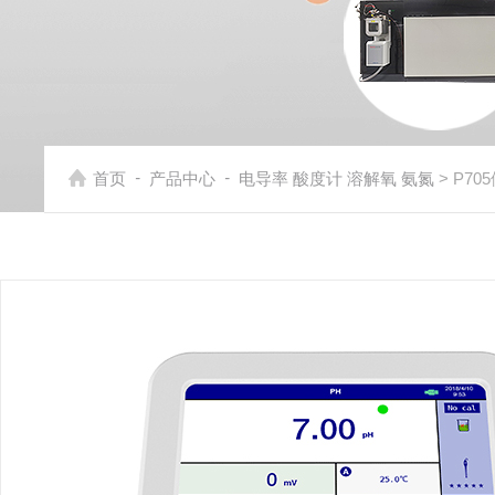
-
-
首页
产品中心
电导率 酸度计 溶解氧 氨氮
> P7