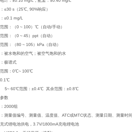
计：±0.10 mg/L，配套：±0.40 mg/L
≤30 s（25℃, 90%响应）
≤0.1 mg/L
范围：（0 ~ 100）℃（自动/手动）
围：（0 ~ 45）ppt（自动）
围：（80 ~ 105）kPa（自动）
：被水饱和的空气；被空气饱和的水
：极谱式
围：0℃~ 100℃
.1℃
5~ 60℃范围：±0.4℃ 其余范围：±0.8℃
术参数
：2000组
：测量值编号、测量值、温度值、ATC或MTC状态、测量日期、测量时
充式锂电池供电，3.7V/1800mA充电锂电池