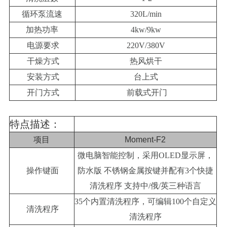
循环泵流速
320L/min
加热功率
4kw/9kw
电源要求
220V/380V
干燥方式
热风烘干
安装方式
台上式
开门方式
前载式开门
特点描述：
项目
Moment-F2
微电脑智能控制，采用OLED显示屏，
操作键面
防水版 不锈钢金属按键并配有3个快捷
清洗程序 支持中/俄/英三种语言
35个内置清洗程序，可编辑100个自定义
清洗程序
清洗程序