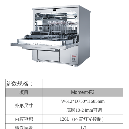
参数规格：
项目
Moment-F2
W612*D750*H685mm
外形尺寸
+底脚10-24mm可调
内腔容积
126L（内置灯光控制）
清洗层数
1-2