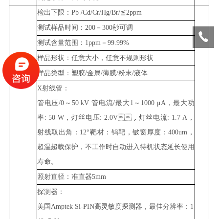
检出下限：
Pb /Cd/
Cr
/Hg/Br
/≦2
ppm
测试样品时间：
200－300秒可调
测试含量范围：
1ppm－99.99%
样品形状：任意大小，任意不规则形状
样品类型：塑胶
/
金属
/
薄膜
/
粉末
/
液体
X
射线管：
管电压
/0～
50 kV
管电流
/最大
1
～
1000
μ
A，
最大功
率
: 50 W，灯丝电压: 2.0V

，灯丝电流: 1.7 A，
射线取出角：12°靶材：钨靶，铍窗厚度：400um，
超温超载保护，不工作时自动进入待机状态延长使用
寿命。
照射直径：准直器
5mm
探测器：
美国
Amptek Si-PIN高灵敏度探测器，最佳分辨率：1