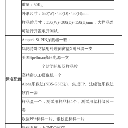
重量：
5
0Kg
外形尺寸：
65
0(W)
×4
50(D)
×45
0(H)mm
样品腔尺寸：
35
0(W)
×30
0(D)
×15
0(H)mm，大样品
盖
可进行开盖敞开测试。
Amptek Si-PIN探测器一套：
钨靶特殊防辐射处理侧窗型
X射线管一支
美国
Spellman
高压电源一支
全封闭铅板双样品腔
高精密
CCD摄像机一个
标准配置
Alpha系数法(NBS-GSC法)、集成FP、法经验系数法
软件一套
样品盒一个，测试用样品杯
1个，测试用塑料薄膜一
卷
欧盟
PE#标样一片、银校正标样一片
操作系统
：
WINDOWXP