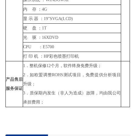
内
存
：
4G
显
示
器
：
19”SVGA(LCD)
硬
盘
：
1T
光
驱
：
16X
DVD
CPU ：
E5700
打
印
机
：
HP彩色喷墨打印机
1．整机保修12个月，软件终身免费升级；
2．如欧盟调整ROHS测试项目，免费提供分析项目
产品售后
升级；
服务保证
3．质保期内发生（非人为造成）故障，均由我公司
承担费用；