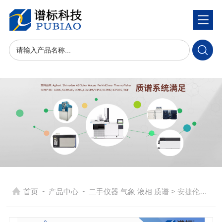
-
-
首页
产品中心
二手仪器 气象 液相 质谱
> 安捷伦大红外显微镜与化学成像系统Cary670FTIR＋Cary620FTIR