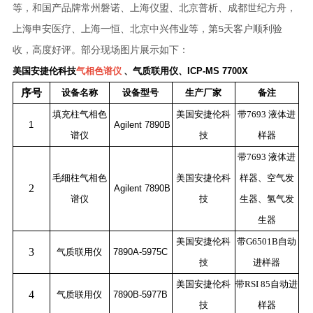
等，和国产品牌常州磐诺、上海仪盟、北京普析、成都世纪方舟，
上海申安医疗、上海一恒、北京中兴伟业等，第5天客户顺利验
收，高度好评。部分现场图片展示如下：
美国安捷伦科技
气相色谱仪
、气质联用仪、
ICP-MS 7700X
序号
设备名称
设备型号
生产厂家
备注
填充柱气相色
美国安捷伦科
带
7693
液体进
1
Agilent 7890B
谱仪
技
样器
带7693 液体进
毛细柱气相色
美国安捷伦科
样器、空气发
2
Agilent 7890B
谱仪
技
生器、氢气发
生器
美国安捷伦科
带
G6501B
自动
3
气质联用仪
7890A-5975C
技
进样器
美国安捷伦科
带
RSI 85
自动进
4
气质联用仪
7890B-5977B
技
样器