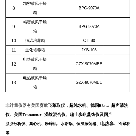
精密鼓风干燥
8
BPG-9070A
箱
精密鼓风干燥
9
BPG-9070A
箱
10
恒温培养箱
CTI-80
11
生化培养箱
JYB-103
电热鼓风干燥
12
GZX-9070MBE
箱
电热鼓风干燥
13
GZX-9070MBE
箱
非计量仪器有美国赛默飞
萃取仪，
超纯水机、
德国Elma 超声清洗
仪、美国Troemner 涡旋混合仪、瑞士步琪蒸馏仪及国产
电热套、
脂肪分析仪、离心机、粉碎机、
水浴锅、
恒温振荡器、
冷藏柜
等