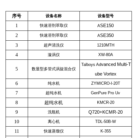
序号
设备名称
设备型号
1
快速溶剂萃取仪
SE150
A
2
快速溶剂萃取仪
SE350
A
3
超声清洗仪
1210MTH
4
漩涡仪
XW-80A
vanced Multi-T
Talboys Ad
5
数显型多管式涡旋混合仪
ube Vortex
6
纯水机
ZYMICRO-I-20T
7
超纯水机
GenPure Pro Uv
8
超纯水机
KMCR-20
9
洗瓶机
Q720+KCMR-20
10
离心机
TDL-50B-W
11
快速蒸馏仪
K-355