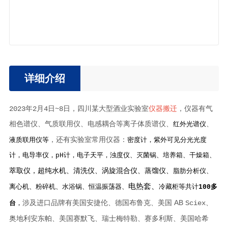
详细介绍
2023年2月4日~8日，四川某大型酒业实验室
仪器搬迁
，仪器有气
相色谱仪、气质联用仪、电感耦合等离子体质谱仪、
、
红外光谱仪
，还有实验室常用仪器：
液质联用仪等
密度计，紫外可见分光光度
计，电导率仪，
pH计，
电子天平，浊度仪、灭菌锅、培养箱、干燥箱、
萃取仪，超纯水机、清洗仪、涡旋混合仪、蒸馏仪、
脂肪分析仪、
电热套、
离心机、粉碎机、
水浴锅、
恒温振荡器、
冷藏柜等共计
100多
涉及进口品牌有美国安捷伦、德国布鲁克、美国 AB
Sciex、
台
，
奥地利安东帕、美国赛默飞、瑞士梅特勒、赛多利斯、美国哈希