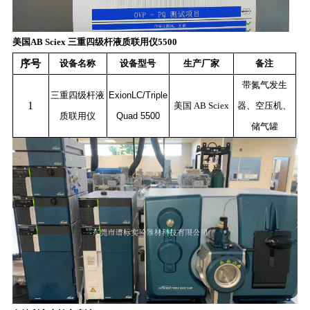
美国
AB Sciex
三重四级杆液质联用仪5500
序号
设备名称
设备型号
生产厂家
备注
带氮气发生
三重四级杆液
ExionLC/Triple
1
美国
AB Sciex
器、空压机、
质联用仪
Quad 5500
储气罐