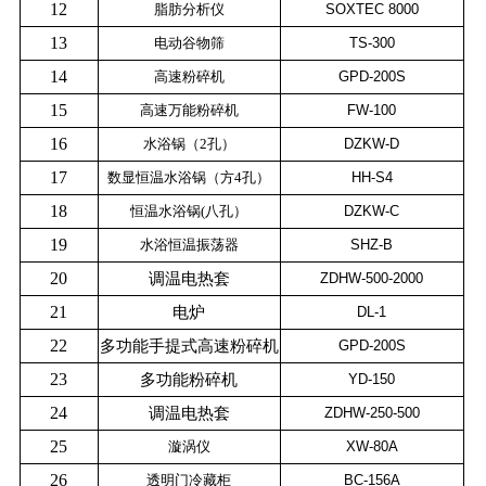
12
脂肪分析仪
SOXTEC 8000
13
电动谷物筛
TS-300
14
高速粉碎机
GPD-200S
15
高速万能粉碎机
FW-100
16
水浴锅（
2
孔）
DZKW-D
17
数显恒温水浴锅（方
4
孔）
HH-S4
18
恒温水浴锅
(
八孔）
DZKW-C
19
水浴恒温振荡器
SHZ-B
20
调温电热套
ZDHW-500-2000
21
电炉
DL-1
22
多功能手提式高速粉碎机
GPD-200S
23
多功能粉碎机
YD-150
24
调温电热套
ZDHW-250-500
25
漩涡仪
XW-80A
26
透明门冷藏柜
BC-156A