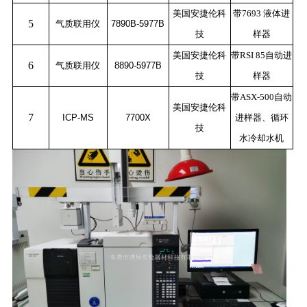
美国安捷伦科
带
7693
液体进
5
气质联用仪
7890B-5977B
技
样器
美国安捷伦科
带
RSI 85
自动进
6
气质联用仪
8890-5977B
技
样器
带
ASX-500
自动
美国安捷伦科
7
ICP-MS
7700X
进样器、循环
技
水冷却水机