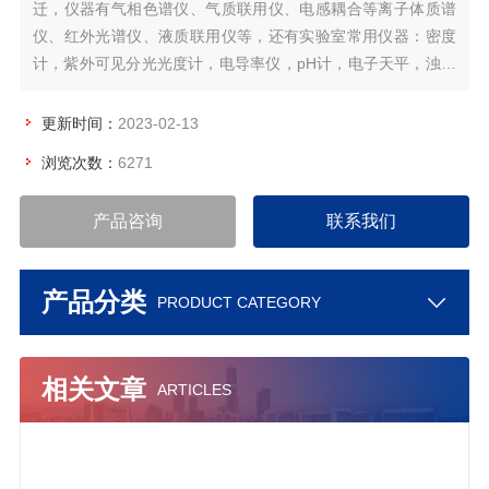
迁，仪器有气相色谱仪、气质联用仪、电感耦合等离子体质谱
仪、红外光谱仪、液质联用仪等，还有实验室常用仪器：密度
计，紫外可见分光光度计，电导率仪，pH计，电子天平，浊度
仪、灭菌锅、培养箱、干燥箱、萃取仪，超纯水机、清洗仪、
涡旋混合仪、蒸馏仪、脂肪分析仪、离心机、粉碎机、水浴
更新时间：
2023-02-13
锅、恒温振荡器、电热套、冷藏柜等共计100多台
浏览次数：
6271
产品咨询
联系我们
产品分类
PRODUCT CATEGORY
相关文章
ARTICLES