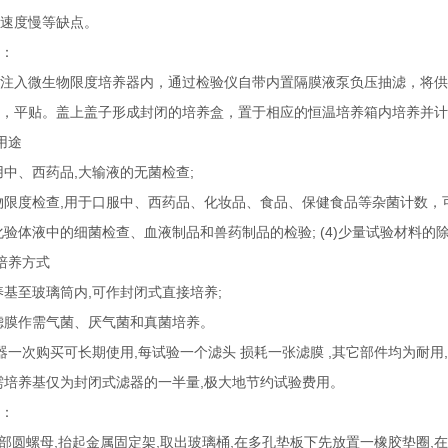
速度慢等缺点。
：
注入微生物限度培养器内，通过检验仪自带内置隔膜液泵负压抽滤，将供
，平贴。盖上盖子形成封闭的培养盒，置于相应的恒温培养箱内培养并计
用途
射用中、西药品,大输液的无菌检查;
生物限度检查,用于口服中、西药品、化妆品、食品、保健食品等杂菌计数，
床化验体液中的细菌检查、血液制品和兽药制品的检验; (4)少量试验材料的
培养方式
培养基至玻璃筒内,可作封闭式直接培养;
出滤膜作需气菌、厌气菌和真菌培养。
器一次购买可长期使用,每试验一个滤头 损耗一张滤膜 ,其它部件均为耐用,
需培养基仅为封闭式滤器的一半量,极大地节约试验费用。
：
底部圆螺母,抬起金属固定架,取出玻璃桶,在多孔垫板下先放置一橡胶垫圈,在垫板上放