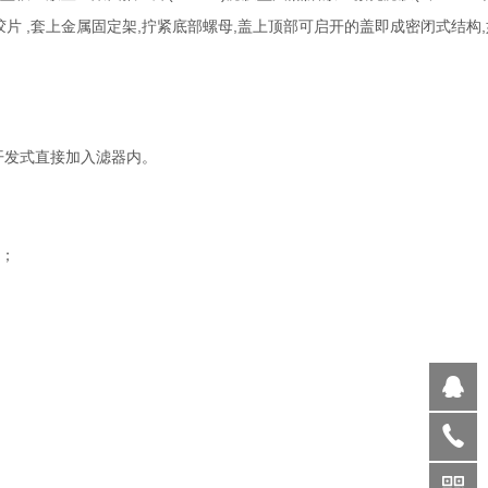
橡胶片 ,套上金属固定架,拧紧底部螺母,盖上顶部可启开的盖即成密闭式结构
用开发式直接加入滤器内。
；