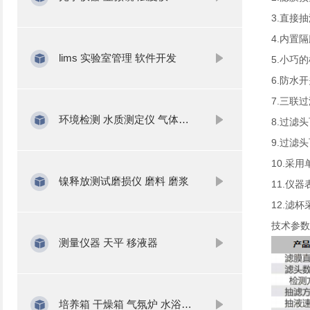
3.直接
4.内置
lims 实验室管理 软件开发
5.小巧
6.防水
7.三联
环境检测 水质测定仪 气体分析
8.过滤
9.过滤
10.采
镍释放测试磨损仪 磨料 磨浆
11.仪
12.滤
技术参数
测量仪器 天平 移液器
培养箱 干燥箱 气氛炉 水浴锅 振荡器