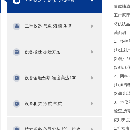
分析仪器 光谱仪 吹扫捕集
造成抽滤
工作原理
将供试品
二手仪器 气象 液相 质谱
菌面朝上
1、多种
(1)注
设备搬迁 搬迁方案
(2)微
(3)临
2、两种
设备金融分期 额度高达1000万
(1)加
(2)取
3、本仪
设备租赁 液质 气质
检查,所
使用要点
1.拧松
技术服务 仪器安装 培训 维修