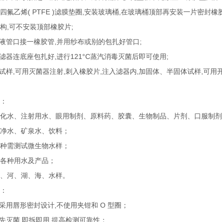
四氟乙烯( PTFE )滤膜垫圈,安装玻璃桶,在玻璃桶顶部再安装一片密封
构,可不安装顶部橡胶片;
排液管口接一橡胶管,并用纱布或别的包扎好管口;
个滤器连底座包扎好,进行121°C蒸汽消毒灭菌后即可使用;
体试样,可用灭菌器注射,刺入橡胶片,注入滤器内,加固体、半固体试样,可
：
化水、注射用水、眼用制剂、原料药、胶囊、生物制品、片剂、口服制剂
净水、矿泉水、饮料；
种需测试微生物水样；
各种用水及产品；
、河、湖、海、水样。
：
杯采用唇形密封设计,不使用夹钳和 O 型圈；
预先灭菌,即拆即用,提高检测可靠性；