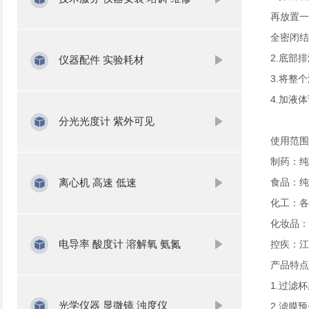
再放置一
全密闭结
2.底部
仪器配件 实验耗材
3.将整
4.加液
分光光度计 紫外可见
使用范围
制药：纯
离心机 高速 低速
食品：纯
化工：各
化妆品：
电导率 酸度计 溶解氧 氨氮
控疾：江
产品特点
1.过滤
光学仪器 显微镜 浊度仪
2.滤膜