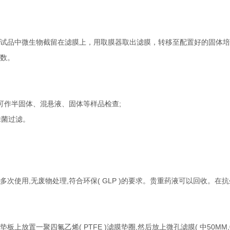
试品中微生物截留在滤膜上，用取膜器取出滤膜，转移至配置好的固体培
数。
可作半固体、混悬液、固体等样品检查;
除菌过滤。
多次使用,无废物处理,符合环保( GLP )的要求。贵重药液可以回收。在
置一聚四氟乙烯( PTFE )滤膜垫圈,然后放上微孔滤膜( 中50MM,0.45