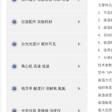
主要特点
1、可选
2、振荡
仪器配件 实验耗材
3、振荡频
4、启动
5、振荡
分光光度计 紫外可见
6、使用
7、分液
技术参数
离心机 高速 低速
型号: SP
振荡方式
倾斜角度:
电导率 酸度计 溶解氧 氨氮
振荡速度:
振荡幅度: 
最大负荷:
光学仪器 显微镜 浊度仪