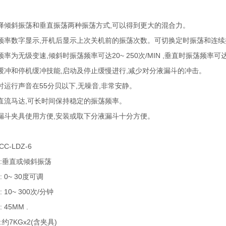
择倾斜振荡和垂直振荡两种振荡方式,可以得到更大的混合力。
频率数字显示,开机后显示上次关机前的振荡次数。可切换定时振荡和连续
率为无级变速,倾斜时振荡频率可达20~ 250次/MIN ,垂直时振荡频率可达2
缓冲和停机缓冲技能,启动及停止缓慢进行,减少对分液漏斗的冲击。
时运行声音在55分贝以下,无噪音,非常安静。
直流马达,可长时间保持稳定的振荡频率。
漏斗夹具使用方便,安装或取下分液漏斗十分方便。
CC-LDZ-6
:垂直或倾斜振荡
 0~ 30度可调
 10~ 300次/分钟
45MM .
约7KGx2(含夹具)