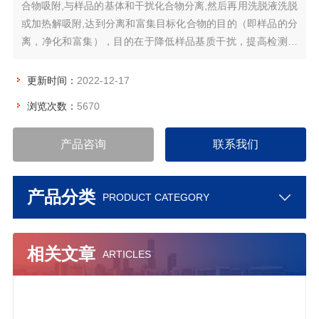
合物吸附,与样品的基体和干扰化合物分离,然后再用洗脱液洗脱
或加热解吸附,达到分离和富集目标化合物的目的（即样品的分
离，净化和富集），目的在于降低样品基质干扰，提高检测灵
敏度，其应用于各类食品安全检测、农产品残留监控、卫生、
环境保护、商品检验、自来水及化工生产实验室。
更新时间：
2022-12-17
浏览次数：
5670
产品咨询
联系我们
产品分类
PRODUCT CATEGORY
相关文章
ARTICLES