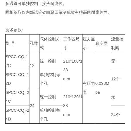
多通道可单独控制，接头耐腐蚀。
固相萃取仪内部试管架由聚四氟制成故有很高的耐腐蚀性。
技术参数:
气体控制方
工作区尺
压力显
流量控
型 号
孔数
真空度
式
寸
示
制阀
SPCC-CQ-1
统一控制
210*100*1
无
2C
12
38
SPCC-CQ -1
单独控制每
mm
12个
2D
个孔
有压力
0.098M
表
pa
SPCC-CQ -2
统一控制
210*120*1
无
4C
24
38
SPCC-CQ -2
单独控制每
mm
24个
4D
个孔