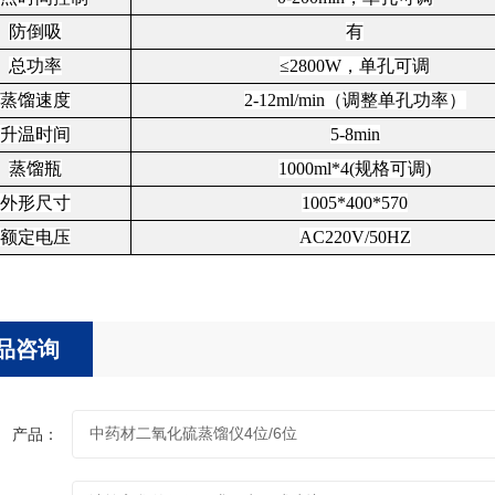
防倒吸
有
总
功率
≤
2800W
，单孔可调
蒸馏速度
2-12ml/min（调整单孔功率）
升温时间
5-8min
蒸馏瓶
100
0ml*
4
(规格可调
)
外形尺寸
1005*400*570
额定电压
AC220V/50HZ
品咨询
产品：