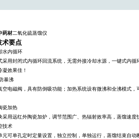
中药材
二氧化硫蒸馏仪
技术要点
却水内循环
式采用封闭式内循环回流系统，无需外接冷却水源，
一键式内循
冷凝效果佳！
/防
暴沸
真空
电磁
阀，具有防倒吸功能
；
加热系统设有微沸和全沸模式，
陶瓷加热
块采用远红外陶瓷加炉，调节范围广、热辐射效率高，蒸馏速度
控技术
单元可单孔定时定量设置，独立控制，单独运行，蒸馏结束自动