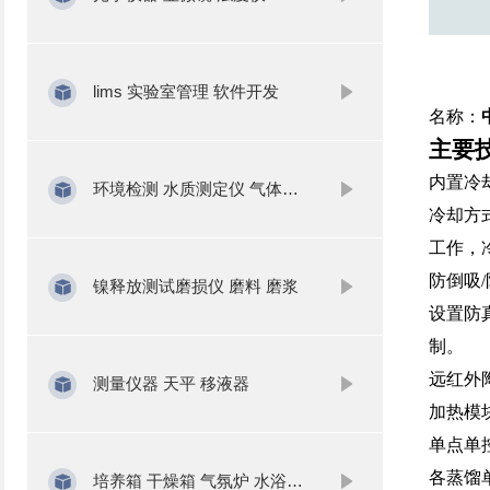
lims 实验室管理 软件开发
名称：
主要
内置冷
环境检测 水质测定仪 气体分析
冷却方
工作，
防倒吸
镍释放测试磨损仪 磨料 磨浆
设置防
制。
远红外
测量仪器 天平 移液器
加热模
单点单
各蒸馏
培养箱 干燥箱 气氛炉 水浴锅 振荡器