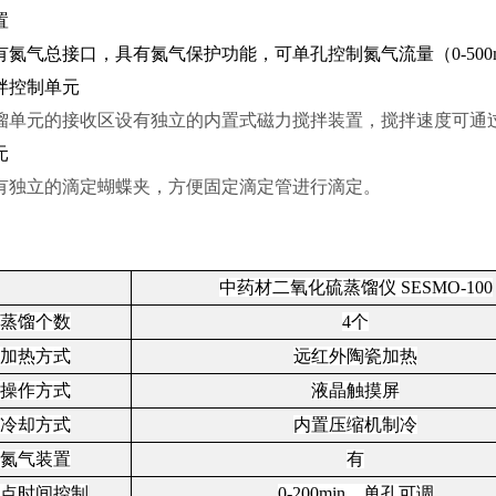
置
有氮气总接口，具有氮气保护功能，可单孔控制氮气流量（
0-50
拌控制单元
馏单元的接收区设有独立的内置式磁力搅拌装置，搅拌速度可通
元
有独立的滴定蝴蝶夹，方便固定滴定管进行滴定。
中药材
二氧化硫蒸馏仪
SESMO-100
蒸馏个数
4个
加热方式
远红外陶瓷加热
操作方式
液晶触摸屏
冷却方式
内置压缩机制冷
氮气装置
有
点时间控制
0-200min，单孔可调