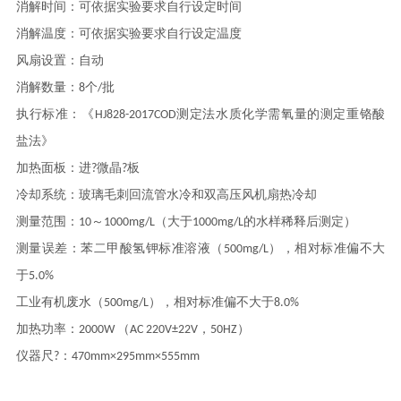
消解时间：可依据实验要求自行设定时间
消解温度：可依据实验要求自行设定温度
风扇设置：自动
消解数量：8个/批
执
行
标准：《
HJ828-2017COD测定法水质化学需氧量的测定重铬酸
盐法》
加热
面
板：进?微晶?板
冷却系统：玻璃
毛
刺回流管
水冷
和双
高压风
机扇热冷却
测量范围：10～1000mg/L（大于1000mg/L的水样稀释后测定）
测量误差：苯二甲酸氢钾标准溶液（
500mg/L），相对标准偏不大
于
5.0%
工业有机废水（
500mg/L），相对标准偏不大于
8.0%
加热功率：
2000W
（
AC 220V±
22V，50HZ）
仪器尺?：470mm×295mm×555mm