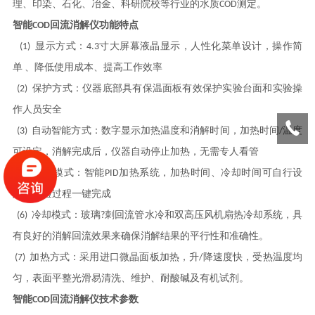
理、印染、石化、冶金、科研院校等行业的水质
COD测定。
智能
COD回流消解仪功能特点
(1) 显示方式：4.3寸大屏幕液晶显示，人性化菜单设计，
操作简
单 、降低使用成本、提高工作效率
(2) 保护方式：
仪器
底部
具有保温面板
有效保护
实验台面和
实验操
作人员安全
(3) 自动智能方式：数字显示
加热
温度和消解时间，加热时间/温度
可设定，消解完成后，仪器自动停止加热，无需专人看管
(5) 智能模式：智能PID加热系统，加热时间、冷却时间
可自行
设
定，实验过程一键完成
(6) 冷却模式：玻璃?刺回流管
水冷
和双
高压风
机扇热冷却系统，具
有良好的消解回流效果来确保消解结果的平
行
性和准确性。
(7) 加热
方式
：
采用进口微晶面板加热
，升
/降速度快，
受热温度均
匀，
表
面
平整光滑易清洗、维护
、耐酸碱及有机试剂
。
智能
COD回流消解仪技术参数