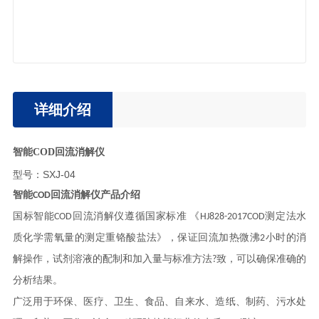
详细介绍
COD回流消解仪
智能
型号：SXJ-04
智能
COD回流消解仪产品介绍
国标
智能
COD
回流
消解
仪
遵循国家标准 《
HJ828-2017COD测定法水
质化学需氧量的测定重铬酸盐法》，保证回流加热微沸
2小时的消
解操作，试剂溶液的配制和加入量与标准方法?致，可以确保准确的
分析结果。
广泛用于环保、医疗、卫生、食品、自来水、造纸、制药、污水处