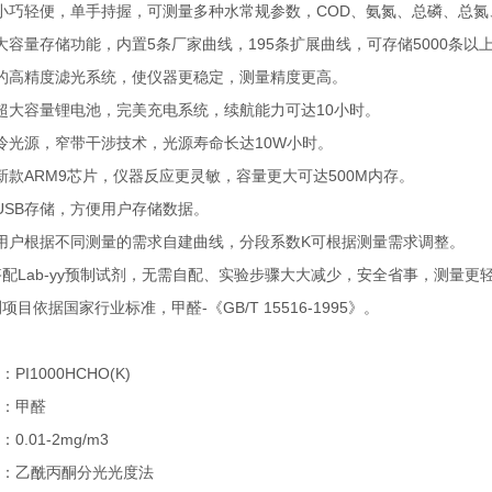
小巧轻便，单手持握，可测量多种水常规参数，COD、氨氮、总磷、总
大容量存储功能，内置5条厂家曲线，195条扩展曲线，可存储5000条
的高精度滤光系统，使仪器更稳定，测量精度更高。
超大容量锂电池，完美充电系统，续航能力可达10小时。
冷光源，窄带干涉技术，光源寿命长达10W小时。
新款ARM9芯片，仪器反应更灵敏，容量更大可达500M内存。
USB存储，方便用户存储数据。
用户根据不同测量的需求自建曲线，分段系数K可根据测量需求调整。
搭配Lab-yy预制试剂，无需自配、实验步骤大大减少，安全省事，测量更
项目依据国家行业标准，甲醛-《GB/T 15516-1995》。
PI1000HCHO(K)
：甲醛
0.01-2mg/m3
：乙酰丙酮分光光度法