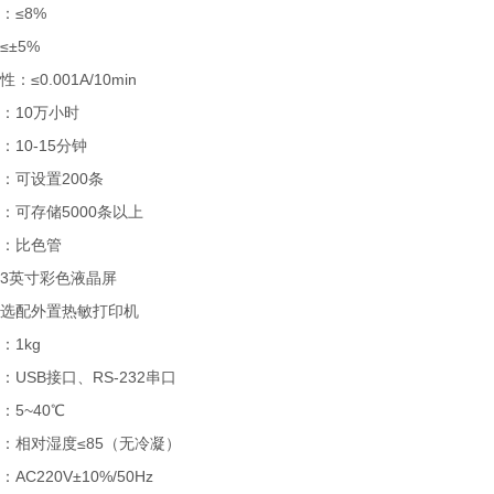
：≤8%
≤±5%
：≤0.001A/10min
：10万小时
：10-15分钟
：可设置200条
：可存储5000条以上
：比色管
3英寸彩色液晶屏
选配外置热敏打印机
：1kg
：USB接口、RS-232串口
：5~40℃
：相对湿度≤85（无冷凝）
AC220V±10%/50Hz