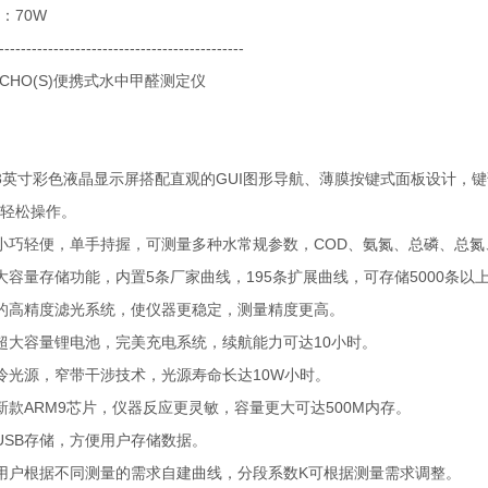
：70W
---------------------------------------------
0HCHO(S)便携式水中甲醛测定仪
3英寸彩色液晶显示屏搭配直观的GUI图形导航、薄膜按键式面板设计，
轻松操作。
小巧轻便，单手持握，可测量多种水常规参数，COD、氨氮、总磷、总
大容量存储功能，内置5条厂家曲线，195条扩展曲线，可存储5000条
的高精度滤光系统，使仪器更稳定，测量精度更高。
超大容量锂电池，完美充电系统，续航能力可达10小时。
冷光源，窄带干涉技术，光源寿命长达10W小时。
新款ARM9芯片，仪器反应更灵敏，容量更大可达500M内存。
USB存储，方便用户存储数据。
用户根据不同测量的需求自建曲线，分段系数K可根据测量需求调整。