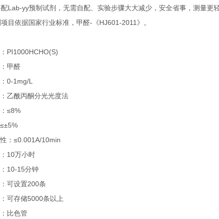
搭配Lab-yy预制试剂，无需自配、实验步骤大大减少，安全省事，测量更
测项目依据国家行业标准，甲醛-《HJ601-2011》。
PI1000HCHO(S)
：甲醛
0-1mg/L
：乙酰丙酮分光光度法
：≤8%
≤±5%
：≤0.001A/10min
：10万小时
：10-15分钟
：可设置200条
：可存储5000条以上
：比色管