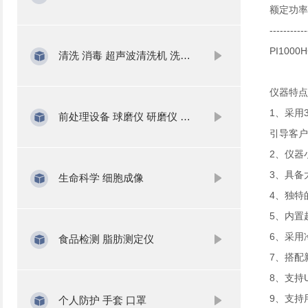
额定功率
-----------
PI100
清洗 消毒 超声波清洗机 洗瓶机
仪器特点
1、采用
前处理设备 球磨仪 研磨仪 氮吹仪 固相萃取
引导客户
2、仪器
3、具备
生命科学 细胞成像
4、独特
5、内置
6、采用
食品检测 脂肪测定仪
7、搭配
8、支持
9、支持
个人防护 手套 口罩