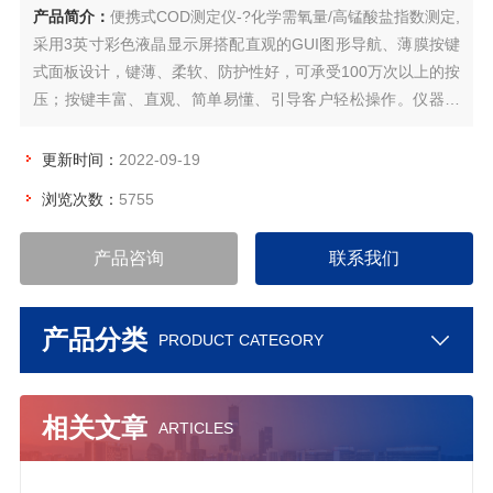
产品简介：
便携式COD测定仪-?化学需氧量/高锰酸盐指数测定,
采用3英寸彩色液晶显示屏搭配直观的GUI图形导航、薄膜按键
式面板设计，键薄、柔软、防护性好，可承受100万次以上的按
压；按键丰富、直观、简单易懂、引导客户轻松操作。仪器小
巧轻便，单手持握，可测量多种水常规参数，COD、氨氮、总
磷、总氮、浊度、色度、悬浮物重金属离子等，浓度直读，无
更新时间：
2022-09-19
需换算，测量结果更准确。
浏览次数：
5755
产品咨询
联系我们
产品分类
PRODUCT CATEGORY
相关文章
ARTICLES