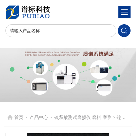
-
-
首页
产品中心
镍释放测试磨损仪 磨料 磨浆
> 镍释放标准参考片