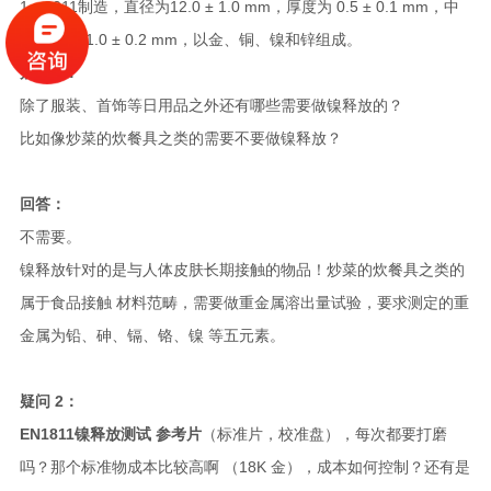
1：2011制造，直径为12.0 ± 1.0 mm，厚度为 0.5 ± 0.1 mm，中
孔直径为 1.0 ± 0.2 mm，以金、铜、镍和锌组成。
疑问 1：
除了服装、首饰等日用品之外还有哪些需要做镍释放的？
比如像炒菜的炊餐具之类的需要不要做镍释放？
回答：
不需要。
镍释放针对的是与人体皮肤长期接触的物品！炒菜的炊餐具之类的
属于食品接触 材料范畴，需要做重金属溶出量试验，要求测定的重
金属为铅、砷、镉、铬、镍 等五元素。
疑问 2：
EN1811镍释放测试 参考片
（标准片，校准盘），每次都要打磨
吗？那个标准物成本比较高啊 （18K 金），成本如何控制？还有是