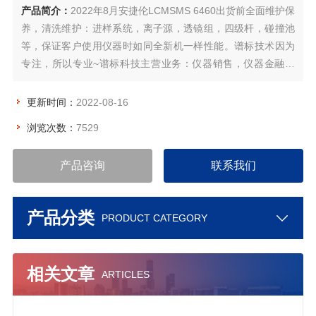
产品简介：
2022年8月安捷伦LCMSMS 6460出货前全面维护保
养，清洗维护：进样系统，离子源，透镜组，四级杆，碰撞池
等，保证客户使用仪器时如同全新机一样性能。谱标技术因为
专注，所以专业~谱标科技主营业务：仪器销售，仪器金融贷
款，仪器安装培训，维修保修，方法开发，实验室整体搬迁，
实验室LIMS系统研发建设，欢迎咨询参观~
更新时间：
2022-08-16
浏览次数：
7529
产品咨询
联系我们
产品分类
PRODUCT CATEGORY
相关文章
ARTICLES