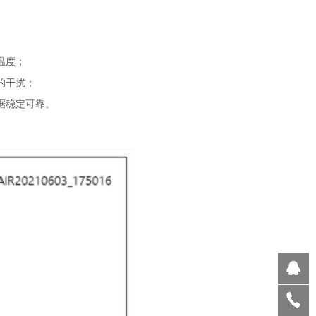
温度；
的干扰；
据稳定可靠。