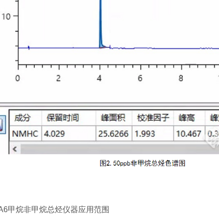
0-A6甲烷非甲烷总烃仪器应用范围