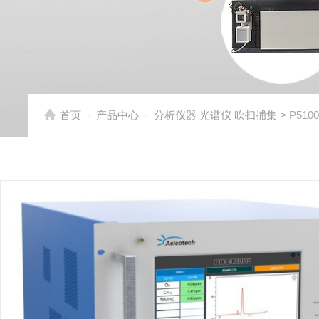
-
-
首页
产品中心
分析仪器 光谱仪 吹扫捕集
> P5