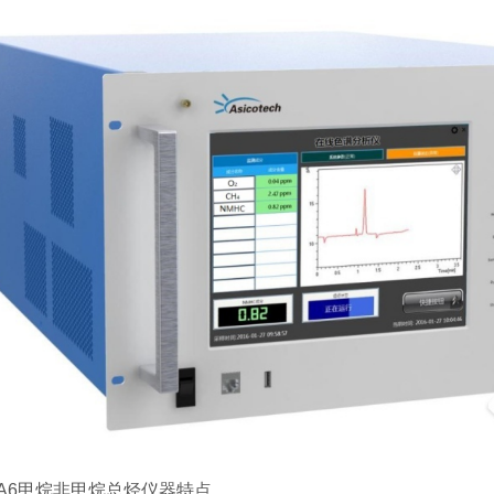
0-A6甲烷非甲烷总烃仪器特点