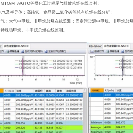
：MTO/MTA/GTO等煤化工过程尾气排放总烃在线监测；
/电气及半导体：高纯氢、食品级二氧化碳等总有机烃在线分析；
空气：大气中甲烷、非甲烷总烃在线监测；固定污染源中甲烷、非甲烷总
：特殊场甲烷、非甲烷总烃在线监测。