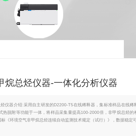
烷非甲烷总烃仪器-一体化分析仪器
烷总烃仪器介绍:采用自主研发的D2200-T5在线稀释器，集标准样品在线稀
热脱附等功能于一体，将样品采集量提高100-2000倍，非甲烷总烃的
新国标《环境空气非甲烷总烃连续自动监测技术规定（试行）》，数据稳定