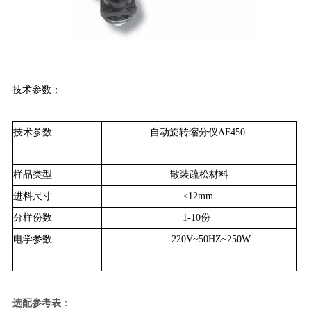
技术参数：
技术参数
自动旋转缩分仪
AF450
样品类型
散装疏松材料
进料尺寸
≤
12mm
分样份数
1-10
份
电学参数
220V~50HZ~250W
选配参考表
：