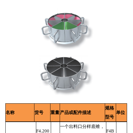
规格
名称
货号
重量
产品或配件描述
单位
型号
一个出料口分样底锥，
F4.200
F4B