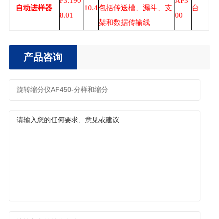
F3.190
AF3
自动进样器
10.4
包括传送槽、漏斗、支
台
8.01
00
架和数据传输线
产品咨询