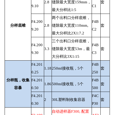
2.8
缝隙最大宽度159mm，
套
9.10
C1
最大分样比1:5
两个出料口分样底锥，
F4.200
F4B
分样底锥
2.8
缝隙最大宽度110mm,
套
9.20
C2
最大分样比2X1:7.2
三个出料口分样底锥，
F4.200
F4B
3.3
缝隙最大宽度53m，最
套
9.30
C3
大分样比3X1:15
F4.201
F4B
1.18
250ml接收瓶，5个
套
0.25
250
分样瓶，收集
F4.201
F4B
1.86
500ml接收瓶，5个
套
容暴
0.50
500
F4.201
F4C
2
30L塑料制收集容器
套
0.30
P30
自动进样器F300, 配置