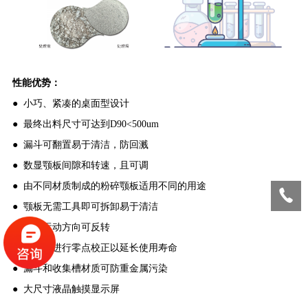
性能优势
：
●
小巧、紧凑的桌面型设计
●
最终出料尺寸可达到D90<500um
●
漏斗可翻置易于清洁，防回溅
●
数显颚板间隙和转速，且可调
●
由不同材质制成的粉碎颚板适用不同的用途
●
颚板无需工具即可拆卸易于清洁
●
颚板运动方向可反转
●
颚板可进行零点校正以延长使用寿命
●
漏斗和收集槽材质可防重金属污染
●
大尺寸液晶触摸显示屏