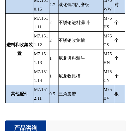
M7.151
M75
2.7
碳化钨制刮磨板
对
0.15
WW
M7.151
M75
2
不锈钢进料漏 斗
个
1.11
HS
M7.151
M75
2
不锈钢收集槽
个
进料和收集装
1.12
CS
置
M7.151
M75
1
尼龙进料漏斗
个
1.13
HN
M7.151
M75
1
尼龙收集槽
个
1.14
CN
M7.151
M75
其他配件
0.5
三角皮带
根
2.11
BV
产品咨询