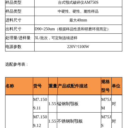
样品类型
台式颚式破碎仪
AM750S
样品类型
中硬性、硬性、脆性样品
进料尺寸
最大
40mm
出料尺寸
D90<250um
（根据样品性质和研磨环境而定）
处理量/进样量
3L/
批次，可定制连续进样
电源参数
220V
?
1100W
选配参考表
：
规格
名称
货号
重量
产品或配件描述
单位
型号
M7.150
M75J
1.55
锰钢制颚板
对
9.11
M
M7.150
M75J
1.55
不锈钢制颚板
对
9.12
S