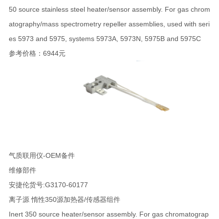
50 source stainless steel heater/sensor assembly. For gas chrom
atography/mass spectrometry repeller assemblies, used with seri
es 5973 and 5975, systems 5973A, 5973N, 5975B and 5975C
参考价格：6944元
气质联用仪-OEM备件
维修部件
安捷伦货号:G3170-60177
离子源 惰性350源加热器/传感器组件
Inert 350 source heater/sensor assembly. For gas chromatograp