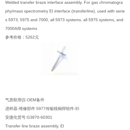
Welded transfer braze interface assembly. For gas chromatogra
phy/mass spectrometry EI interface (transferline), used with serie
s 5973, 5975 and 7000, all 5973 systems, all 5975 systems, and
7000A/B systems
参考价格：5262元
气质联用仪-OEM备件
进样器-维修部件 5977传输线铜焊组件-EI
安捷伦货号:G3870-60301
Transfer line braze assembly, EI