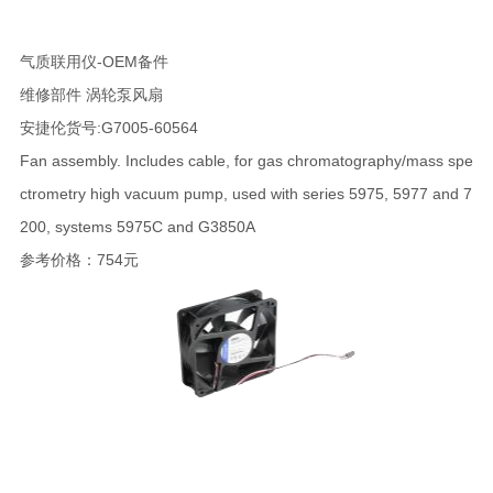
气质联用仪-OEM备件
维修部件 涡轮泵风扇
安捷伦货号:G7005-60564
Fan assembly. Includes cable, for gas chromatography/mass spe
ctrometry high vacuum pump, used with series 5975, 5977 and 7
200, systems 5975C and G3850A
参考价格：754元