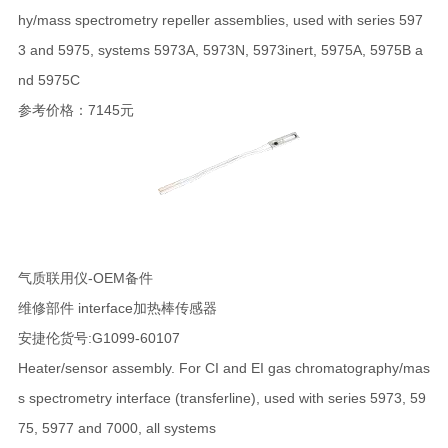
hy/mass spectrometry repeller assemblies, used with series 597
3 and 5975, systems 5973A, 5973N, 5973inert, 5975A, 5975B a
nd 5975C
参考价格：7145元
气质联用仪-OEM备件
维修部件 interface加热棒传感器
安捷伦货号:G1099-60107
Heater/sensor assembly. For CI and EI gas chromatography/mas
s spectrometry interface (transferline), used with series 5973, 59
75, 5977 and 7000, all systems