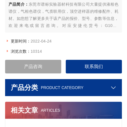
产品简介：
东莞市谱标实验器材科技有限公司大量提供液相色
谱仪，气相色谱仪，气质联用仪，顶空进样器的维修配件、耗
材。如您想了解更多关于该产品的报价、型号、参数等信息，
欢迎来电或留言咨询。对应安捷伦货号：G1099-
60301,G3870-60301,G7077-67117,G7077-67118,6040-
0809,05988-20066,G3170-60565,G7005-60564,G3170-
更新时间：
2022-04-24
20131,G3170-60180,G3170-60177,G1099-60107,G1099-
浏览次数：
10314
87001,G1099-87002
产品咨询
联系我们
产品分类
PRODUCT CATEGORY
相关文章
ARTICLES