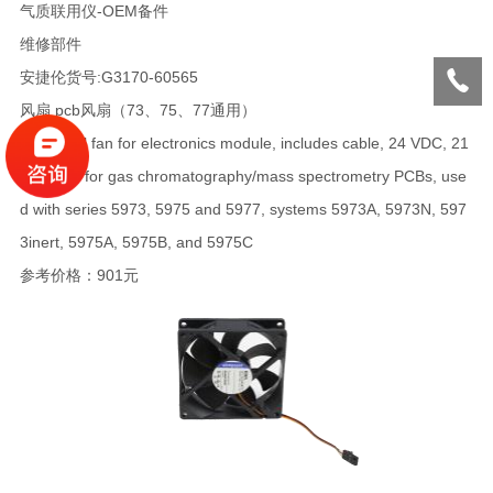
气质联用仪-OEM备件
维修部件
安捷伦货号:G3170-60565
风扇 pcb风扇（73、75、77通用）
Tubeaxial fan for electronics module, includes cable, 24 VDC, 21
00 RPM, for gas chromatography/mass spectrometry PCBs, use
d with series 5973, 5975 and 5977, systems 5973A, 5973N, 597
3inert, 5975A, 5975B, and 5975C
参考价格：901元