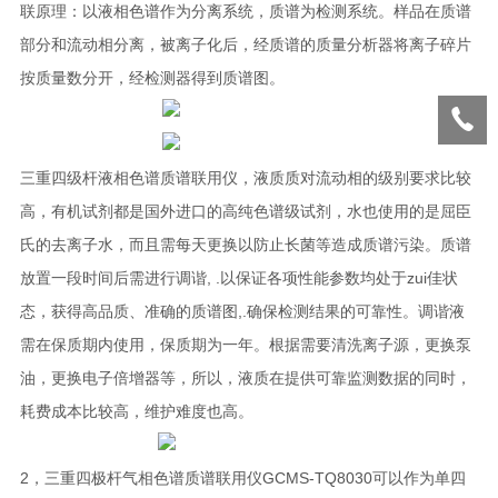
联原理：以液相色谱作为分离系统，质谱为检测系统。样品在质谱
部分和流动相分离，被离子化后，经质谱的质量分析器将离子碎片
按质量数分开，经检测器得到质谱图。
三重四级杆液相色谱质谱联用仪，液质质对流动相的级别要求比较
高，有机试剂都是国外进口的高纯色谱级试剂，水也使用的是屈臣
氏的去离子水，而且需每天更换以防止长菌等造成质谱污染。质谱
放置一段时间后需进行调谐, .以保证各项性能参数均处于zui佳状
态，获得高品质、准确的质谱图,.确保检测结果的可靠性。调谐液
需在保质期内使用，保质期为一年。根据需要清洗离子源，更换泵
油，更换电子倍增器等，所以，液质在提供可靠监测数据的同时，
耗费成本比较高，维护难度也高。
2，三重四极杆气相色谱质谱联用仪GCMS-TQ8030可以作为单四