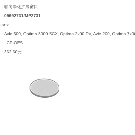
：轴向净化扩展窗口
：
09992731/MP2731
artz
io 500, Optima 3000 SCX, Optima 2x00 DV, Avio 200, Optima 7x00
 ICP-OES
362.60元