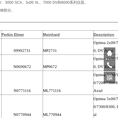
3000 SCX、3x00 XL、7000 DV和8000系列仪器。
伸部分。
Perkin Elmer
Meinhard
Description
Optima 2x00/
09992731
MP2731
0, DV Axial
Optima 2x00/
N0690672
MP0672
0, DV Radial
Optima 4x00/
0/7200/7300/
N0771116
ML771116
Axial
Optima 5x00/
0/7300/8300, 
N0770944
ML770944
al