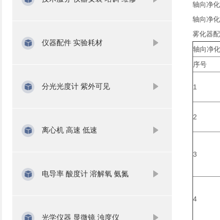
轴向净化扩
轴向净化
雾化器配
仪器配件 实验耗材
轴向净
序号
分光光度计 紫外可见
1
2
离心机 高速 低速
3
电导率 酸度计 溶解氧 氨氮
4
光学仪器 显微镜 浊度仪