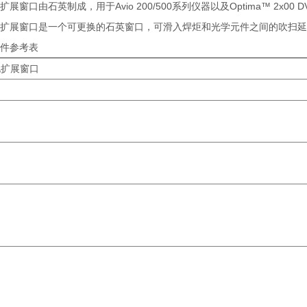
展窗口由石英制成，用于Avio 200/500系列仪器以及Optima™ 2x00 DV、
扩展窗口是一个可更换的石英窗口，可滑入焊炬和光学元件之间的吹扫延
件参考表
化扩展窗口