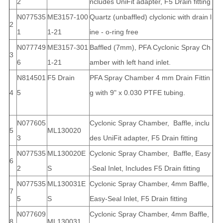
2
ncludes UniFit adapter, F5 Drain fitting
N077535
ME3157-100
Quartz (unbaffled) clyclonic with drain l
2
1
1-21
ine - o-ring free
N077749
ME3157-301
Baffled (7mm), PFA Cyclonic Spray Ch
3
6
1-21
amber with left hand inlet.
N814501
F5 Drain
PFA Spray Chamber 4 mm Drain Fittin
4
5
g with 9" x 0.030 PTFE tubing.
N077605
Cyclonic Spray Chamber, Baffle, inclu
5
ML130020
3
des UniFit adapter, F5 Drain fitting
N077535
ML130020E
Cyclonic Spray Chamber, Baffle, Easy
6
2
S
-Seal Inlet, Includes F5 Drain fitting
N077535
ML130031E
Cyclonic Spray Chamber, 4mm Baffle,
7
5
S
Easy-Seal Inlet, F5 Drain fitting
N077609
Cyclonic Spray Chamber, 4mm Baffle,
8
ML130031