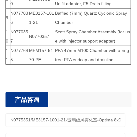
0
Unifit adapter, F5 Drain fitting
N077703
ME3157-101
Baffled (7mm) Quartz Cyclonic Spray
9
6
1-21
Chamber
1
N077035
Scott Spray Chamber Assembly (for us
N0770357
0
7
e with injector support adapter)
1
N077764
MEM157-54
PFA 47mm M100 Chamber with o-ring
1
5
70-PE
free PFA endcap and drainline
产品咨询