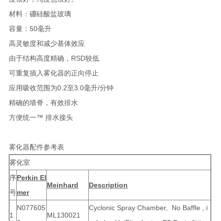
材料：硼硅酸盐玻璃
容量：50毫升
高灵敏度和减少基体效应
由于结构高度精确，RSD较低
可重复插入雾化器的正向停止
应用吸收范围为0.2至3.0毫升/分钟
精确的墙脊，有效排水
方便统一™ 排水接头
雾化器配件参考表
雾化室
序
Perkin El
Meinhard
Description
号
mer
N077605
Cyclonic Spray Chamber, No Baffle , i
1
ML130021