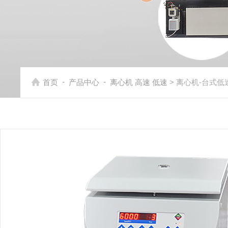
-
-
首页
产品中心
离心机 高速 低速
> 离心机-台式低