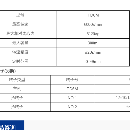
型号
TD6M
最高转速
00r/min
60
最大相对离心力
×g
5120
最大容量
ml
300
转速精度
20r/min
±
定时范围
0-99min
转子(另购）
转子类型
转子号
主机
TD6M
角转子
NO.1
12×10/1
角转子
NO.
6
2
品咨询