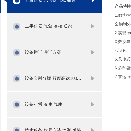
分析仪器 光谱仪 吹扫捕集
产品特性
1.微机
全钢制外
二手仪器 气象 液相 质谱
2.实现rp
3.数换
4.设有
设备搬迁 搬迁方案
5.风冷
6.多种
7.在运
设备金融分期 额度高达1000万
设备租赁 液质 气质
技术服务 仪器安装 培训 维修