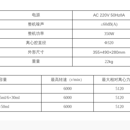
电源
AC 220V 50Hz
A
8
整机噪声
≤
60dB(A)
整机功率
W
350
离心腔直径
Φ
320
外形尺寸
355×490×280mm
重量
kg
22
容量
最高转速（r/min）
最大相对离心力(
6000
5120
5ml/6×30ml
6000
5120
×50ml
6000
5120