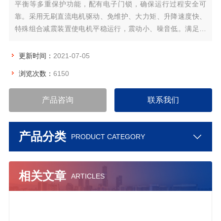
平衡等多重保护功能，配有电子门锁，确保运行过程安全可
靠。采用无刷直流电机驱动、免维护、大力矩、升降速度快、
特殊组合减震装置使电机平稳运行，震动小、噪音低。满足临
床医学对离心机的新要求，其外形简洁大方，新颖独特的全不
锈钢水平转子，配备多种容量不锈钢管架、更换方便。
更新时间：
2021-07-05
浏览次数：
6150
产品咨询
联系我们
产品分类
PRODUCT CATEGORY
相关文章
ARTICLES