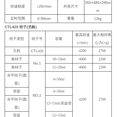
355×485×285m
20r/min
转速精度
±
外形尺寸
m
定时范围
0-99min
重量
kg
22
CTL420 转子(另购）
最高转速
最大相对离
转子类型
转子号
容量
（r/min）
心力(×g)
主机
CTL
4200
2760
420
角转子
18×10ml
4000
2200
No.1
角转子
12×20ml
4000
2200
水平转子(圆
4×50ml
盘)
管架
4×50ml
NO.2
水平转子(圆
4200
2760
12×15ml/采血管
盘)
管架
12×15ml