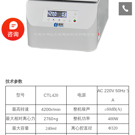
技术参数
AC 220V 50Hz
5
型号
CTL
电源
420
A
最高转速
4200r/min
整机噪声
≤
60dB(A)
最大相对离心力
2760×g
整机功率
W
400
最大容量
ml
离心腔直径
Φ
320
240