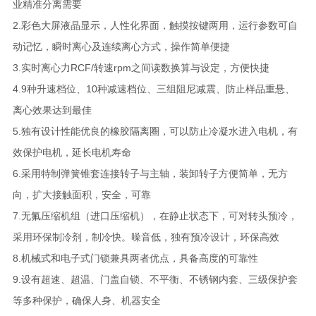
业精准分离需要
2.彩色大屏液晶显示，人性化界面，触摸按键两用，运行参数可自
动记忆，瞬时离心及连续离心方式，操作简单便捷
3.实时离心力RCF/转速rpm之间读数换算与设定，方便快捷
4.9种升速档位、10种减速档位、三组阻尼减震、防止样品重悬、
离心效果达到最佳
5.独有设计性能优良的橡胶隔离圈，可以防止冷凝水进入电机，有
效保护电机，延长电机寿命
6.采用特制弹簧锥套连接转子与主轴，装卸转子方便简单，无方
向，扩大接触面积，安全，可靠
7.无氟压缩机组（进口压缩机），在静止状态下，可对转头预冷，
采用环保制冷剂，制冷快。噪音低，独有预冷设计，环保高效
8.机械式和电子式门锁兼具两者优点，具备高度的可靠性
9.设有超速、超温、门盖自锁、不平衡、不锈钢内套、三级保护套
等多种保护，确保人身、机器安全