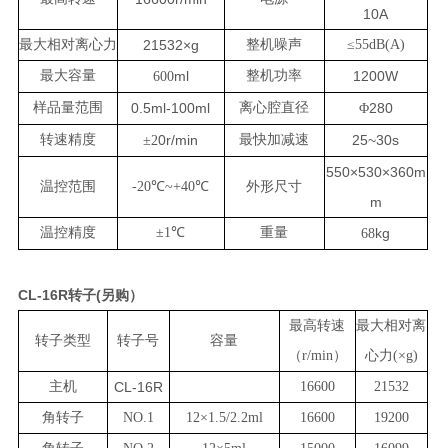
10A
最大相对离心力
21532×g
整机噪声
≤
55dB(A)
最大容量
ml
整机功率
1200W
600
样品量范围
0.5ml-100ml
离心腔直径
280
Φ
转速精度
0r/min
最快加减速
25~30s
±
2
550×530×360m
温控范围
-20
℃
~+40
℃
外形尺寸
m
温控精度
±
1
℃
重量
kg
68
CL-16R转子(另购）
最高转速
最大相对离
转子类型
转子号
容量
（r/min）
心力(×g)
主机
CL-16R
16600
21532
角转子
NO.1
12×1.5/2.2ml
16600
19200