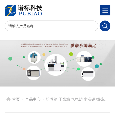
-
-
首页
产品中心
培养箱 干燥箱 气氛炉 水浴锅 振荡器
> 