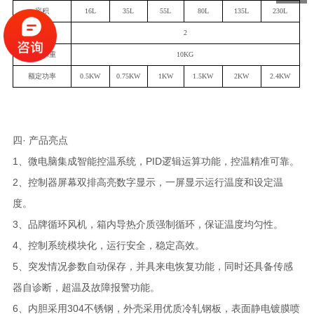
容积
1
6
L
3
5L
5
5
L
8
0L
1
35
L
230
L
标配搁板
2
搁板承重
10KG
额定功率
0
.5KW
0.
7
5KW
1
KW
1.5KW
2
KW
2.4
KW
四· 产品亮点
1、微电脑集成智能控温系统，PID逻辑运算功能，控温精准可靠。
2、控制器屏幕双排高亮数字显示，一屏显示运行温度和设定温
度。
3、品牌循环风机，箱内导热介质强制循环，保证温度均匀性。
4、控制系统模块化，运行安全，稳定高效。
5、突发情况参数自动保存，并具来电恢复功能，同时还具备传感
器自诊断，超温及故障报警功能。
6、内胆采用304不锈钢，外壳采用优质冷轧钢板，表面静电镀膜喷