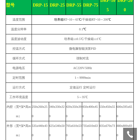
D
RP-10
D
RP-20
型号
D
RP-
15
D
RP-25
D
RP-5
5
DRP-75
5
0
温度范围
培养箱
RT+10～
65
℃
/
干燥箱RT+10～200
℃
温度分辩率
0.1
℃
温度波动度
培养箱≤±0.5℃/干燥箱≤±
1
℃
控温方式
微电脑智能演算PID
循环方式
强制对流
电源电压
AC220V/50Hz
定时范围
1～9999min
运行方式
定值运行 定时运行
工作环境温度
5
～
35
℃
内腔（宽*深*高m
250
x260x25
3
4
0x3
3
0x
32
420x350x3
9
4
50x400x45
550x
4
50x55
600x5
95
x6
5
m）
0
0
0
0
0
0
外形（宽*深*高m
5
35x440x43
625x540x50
705x610x53
735x610x63
835x670x73
880x
80
0x
83
m）
0
0
0
0
0
0