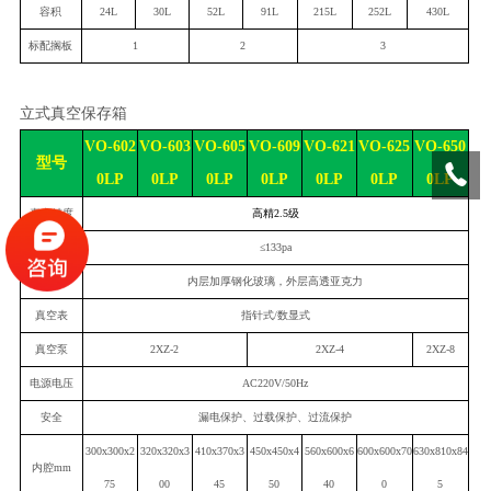
容积
24L
30L
52L
91L
215L
252L
430L
标配搁板
1
2
3
立式真空保存箱
VO
-602
VO
-603
VO
-605
VO
-609
VO
-621
VO
-625
VO
-6
50
型号
0
LP
0
LP
0
LP
0
LP
0
LP
0
LP
0
LP
真空精度
高精2.5级
可达真空度
≤133pa
观测窗
内层加厚钢化玻璃，外层高透亚克力
真空表
指针式/数显式
真空泵
2XZ-2
2XZ-4
2
XZ-
8
电源电压
AC220V/50Hz
安全
漏电保护、过载保护、过流保护
300x300x2
320x320x3
410x370x3
450x450x4
560x6
0
0x6
60
0x600x
7
0
630x810x84
内腔mm
7
5
00
45
50
4
0
0
5