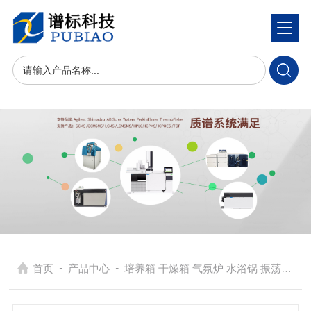
-
-
首页
产品中心
培养箱 干燥箱 气氛炉 水浴锅 振荡器
> 