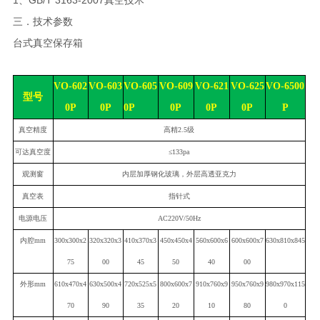
1、GB/T 3163-2007真空技术
三．技术参数
台式真空保存箱
VO
-602
VO
-603
VO
-605
VO
-609
VO
-621
VO
-625
VO
-6
50
0
型号
0
P
0
P
0
P
0
P
0
P
0
P
P
真空精度
高精2.5级
可达真空度
≤133pa
观测窗
内层加厚钢化玻璃，外层高透亚克力
真空表
指针式
电源电压
AC220V/50Hz
内腔mm
300x300x2
320x320x3
410x370x3
450x450x4
560x6
0
0x6
6
00x600x
7
630x810x845
7
5
00
45
50
4
0
00
外形mm
610x470x4
630x500x4
720x525x5
800x600x7
910x760x9
950x760x9
980x970x115
70
90
35
20
10
80
0