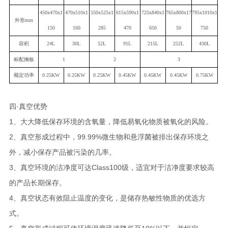
450x470x1
470x510x1
550x525x1
615x590x1
725x840x1
765x800x17
795x1010x1
外形mm
150
160
285
470
650
50
750
容积
24L
30L
52L
91L
215L
252L
430L
标配搁板
1
2
3
额定功率
0.25
KW
0
.
25
KW
0.
2
5KW
0.45KW
0.45KW
0.45KW
0.75KW
四·真空优势
1、大大降低保存环境的含氧量，降低易氧化物质被氧化的风险。
2、真空形成过程中，99.99%微生物和悬浮菌被排出保存环境之
外，减小保存产品被污染的几率。
3、真空环境的洁净度可达Class100级，适宜对于洁净度要求较高
的产品长期保存。
4、真空状态有效阻止温度的变化，是储存热敏性物质的优选方
式。