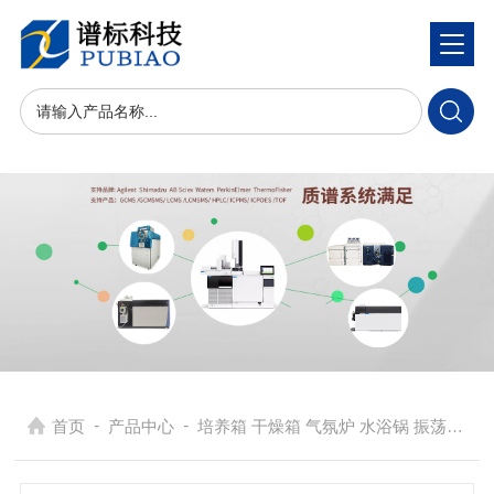
-
-
首页
产品中心
培养箱 干燥箱 气氛炉 水浴锅 振荡器
> 