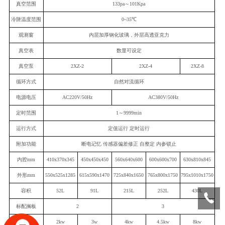
真空范围
133pa～101Kpa
冷阱温度范围
0~35℃
观测窗
内层加厚钢化玻璃，外层高透亚克力
真空表
数显可设定
真空泵
2XZ-2
2
XZ-4
2
XZ-
8
循环方式
自然对流循环
电源电压
AC220V/50Hz
AC380V/50Hz
定时范围
1～9999min
运行方式
定值运行 定时运行
附加功能
断电记忆 传感器偏差修正 自整定 内参锁止
内腔m
m
410x370x345
450x450x450
560x640x600
6
00x600x
7
00
630x810x845
外形m
m
550x525x1285
615x590x1470
725x840x1650
765x800x1750
795x1010x1750
容积
52L
91L
215L
252L
430L
标配搁板
2
3
额定功率
2
kw
3
w
4
kw
4.5
kw
8kw