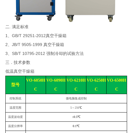
二. 满足标准
1、GB/T 29251-2012真空干燥箱
2、JB/T 9505-1999 真空干燥箱
3、SB/T 10795-2012 强制冷却的试验方法
三．技术参数
低温真空干燥箱
VO
-6050
H
VO
-6090
H
VO
-6210
H
VO
-6250
H
VO
-6
50
0
H
型号
C
C
C
C
C
控制系统
微电脑集成控制
温度范围
5
～250
℃
温度波动度
±
0.
5℃
温度分辨率
0.1
℃