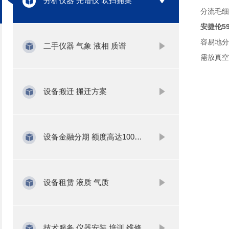
分析仪器 光谱仪 吹扫捕集
分流毛细管
安捷伦5
容易地分
二手仪器 气象 液相 质谱
需放真空
设备搬迁 搬迁方案
设备金融分期 额度高达1000万
设备租赁 液质 气质
技术服务 仪器安装 培训 维修