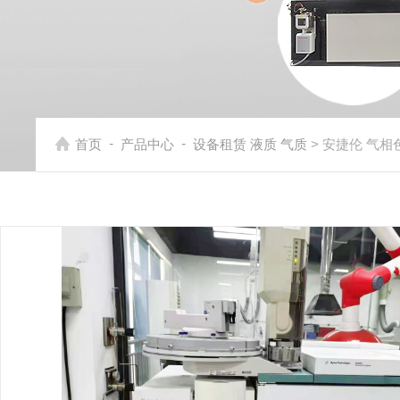
-
-
首页
产品中心
设备租赁 液质 气质
> 安捷伦 气相色