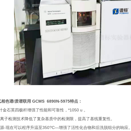
相色谱/质谱联用 GCMS 6890N-5975特点：
计金石英四极杆增强了性能和可靠性，*1050 u 。
离子检测技术降低了复杂基质中的检测限，提高了基线重复性。
源-现在可以程序升温至350?C—增强了活性化合物和后洗脱组分的响应