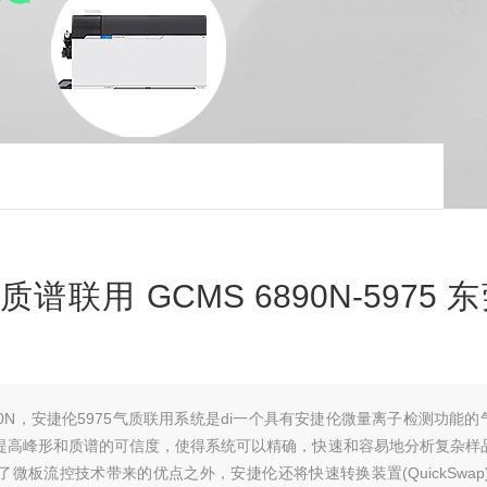
谱联用 GCMS 6890N-5975 
90N，安捷伦5975气质联用系统是di一个具有安捷伦微量离子检测功能的
提高峰形和质谱的可信度，使得系统可以精确，快速和容易地分析复杂样
板流控技术带来的优点之外，安捷伦还将快速转换装置(QuickSwap)