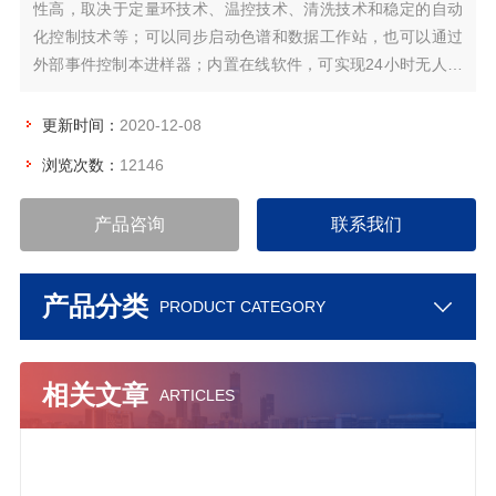
性高，取决于定量环技术、温控技术、清洗技术和稳定的自动
化控制技术等；可以同步启动色谱和数据工作站，也可以通过
外部事件控制本进样器；内置在线软件，可实现24小时无人值
守操作和工业过程监测；PC端软件简单易用，可以操作仪器、
采集状态、保存日志等功能。
更新时间：
2020-12-08
浏览次数：
12146
产品咨询
联系我们
产品分类
PRODUCT CATEGORY
相关文章
ARTICLES