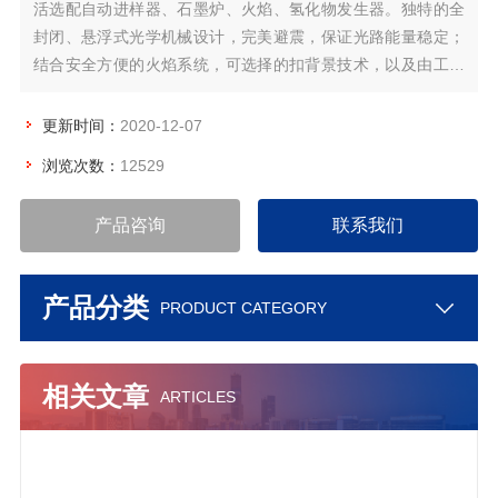
活选配自动进样器、石墨炉、火焰、氢化物发生器。独特的全
封闭、悬浮式光学机械设计，完美避震，保证光路能量稳定；
结合安全方便的火焰系统，可选择的扣背景技术，以及由工作
站提供的各项方便功能，保证了测定结果的精确。可广泛应用
于环境分析、地质检测等行业。
更新时间：
2020-12-07
浏览次数：
12529
产品咨询
联系我们
产品分类
PRODUCT CATEGORY
相关文章
ARTICLES